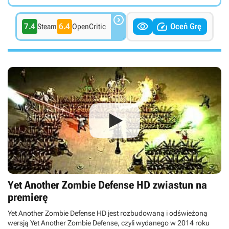



7.4
6.4
Oceń Grę
Steam
OpenCritic
Yet Another Zombie Defense HD zwiastun na
premierę
Yet Another Zombie Defense HD jest rozbudowaną i odświeżoną
wersją Yet Another Zombie Defense, czyli wydanego w 2014 roku