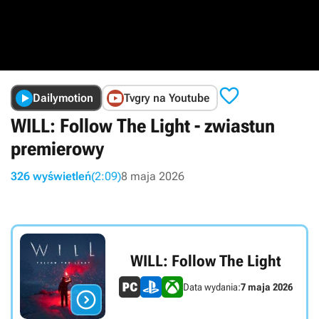

Dailymotion
Tvgry na Youtube
WILL: Follow The Light - zwiastun
premierowy
326 wyświetleń
(2:09)
8 maja 2026
WILL: Follow The Light
Data wydania:
7 maja 2026
