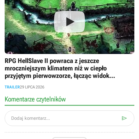
RPG HellSlave II powraca z jeszcze
mroczniejszym klimatem niż w ciepło
przyjętym pierwowzorze, łącząc widok
izometryczny, FPP i błyskawiczne tury
TRAILER
29 LIPCA 2026
Komentarze czytelników

Dodaj komentarz...