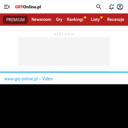




Newsroom
Gry
Rankingi
Listy
Recenzje
PREMIUM
www.gry-online.pl
Video
