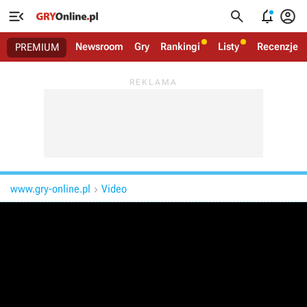




Newsroom
Gry
Rankingi
Listy
Recenzje
PREMIUM
www.gry-online.pl
Video
