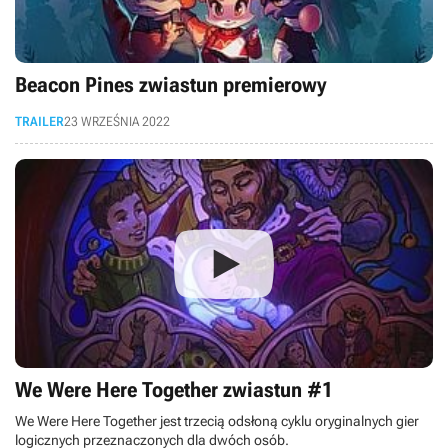
Beacon Pines zwiastun premierowy
TRAILER
23 WRZEŚNIA 2022
We Were Here Together zwiastun #1
We Were Here Together jest trzecią odsłoną cyklu oryginalnych gier
logicznych przeznaczonych dla dwóch osób.