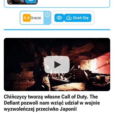



6.4
Oceń Grę
Gracze
Chińczycy tworzą własne Call of Duty. The
Defiant pozwoli nam wziąć udział w wojnie
wyzwoleńczej przeciwko Japonii