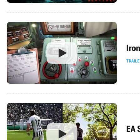
Iro
TRAILE
EA 