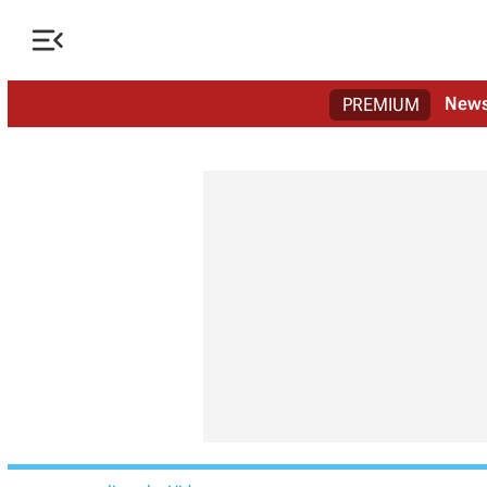

New
PREMIUM