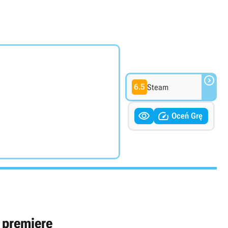

6.5
Steam


Oceń Grę
 premierę