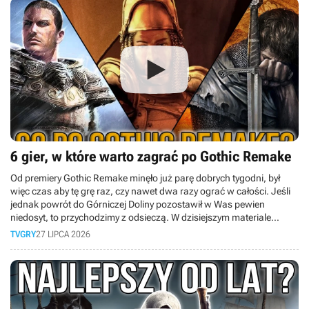
6 gier, w które warto zagrać po Gothic Remake
Od premiery Gothic Remake minęło już parę dobrych tygodni, był
więc czas aby tę grę raz, czy nawet dwa razy ograć w całości. Jeśli
jednak powrót do Górniczej Doliny pozostawił w Was pewien
niedosyt, to przychodzimy z odsieczą. W dzisiejszym materiale
przygotowaliśmy dla Was zestawienie gier, które idealnie sprawdzą
TVGRY
27 LIPCA 2026
się jako lekarstwo na pogothicowego kaca.