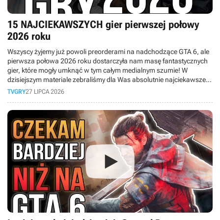
15 NAJCIEKAWSZYCH gier pierwszej połowy
2026 roku
Wszyscy żyjemy już powoli preorderami na nadchodzące GTA 6, ale
pierwsza połowa 2026 roku dostarczyła nam masę fantastycznych
gier, które mogły umknąć w tym całym medialnym szumie! W
dzisiejszym materiale zebraliśmy dla Was absolutnie najciekawsze
premiery minionych miesięcy.
TVGRY
27 LIPCA 2026