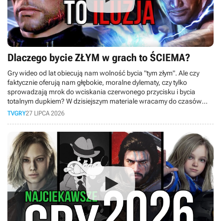
Dlaczego bycie ZŁYM w grach to ŚCIEMA?
Gry wideo od lat obiecują nam wolność bycia "tym złym". Ale czy
faktycznie oferują nam głębokie, moralne dylematy, czy tylko
sprowadzają mrok do wciskania czerwonego przycisku i bycia
totalnym dupkiem? W dzisiejszym materiale wracamy do czasów
PS3 i bierzemy pod lupę słynny system karmy z kultowej serii
TVGRY
27 LIPCA 2026
inFamous!