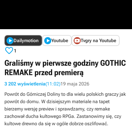
Dailymotion
Youtube
Tvgry na Youtube

1
Graliśmy w pierwsze godziny GOTHIC
REMAKE przed premierą
3 202 wyświetlenia
(11:02)
19 maja 2026
Powrót do Górniczej Doliny to dla wielu polskich graczy jak
powrót do domu. W dzisiejszym materiale na tapet
bierzemy wersję preview i sprawdzamy, czy remake
zachował ducha kultowego RPGa. Zastanowimy się, czy
kultowe drewno da się w ogóle dobrze oszlifować.