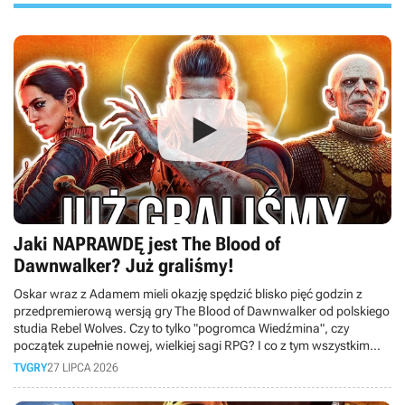
Jaki NAPRAWDĘ jest The Blood of
Dawnwalker? Już graliśmy!
Oskar wraz z Adamem mieli okazję spędzić blisko pięć godzin z
przedpremierową wersją gry The Blood of Dawnwalker od polskiego
studia Rebel Wolves. Czy to tylko "pogromca Wiedźmina", czy
początek zupełnie nowej, wielkiej sagi RPG? I co z tym wszystkim
wspólnego ma Bezimienny z Gothica? Odpowiedź poznacie w tym
TVGRY
27 LIPCA 2026
materiale.