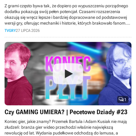
Z grami często bywa tak, że dopiero po wypuszczeniu porządnego
dodatku pokazują swój pełen potencjał. Czasami rozszerzenia
okazują się wręcz lepsze i bardziej dopracowane od podstawowej
wersji gry, oferując mechaniki i historie, których brakowało fanom.
Dlatego też w dzisiejszym materiale bierzemy pod lupę DLC, które
TVGRY
27 LIPCA 2026
okazały się lepsze niż same gry.

1
Czy GAMING UMIERA? | Pecetowe Dziady #23
Koniec gier, jakie znamy? Przemek Bartula i Adam Kusiak nie mają
złudzeń: branża gier wideo przechodzi właśnie największą
rewolucję od lat. Wydania pudełkowe odchodzą do lamusa, a