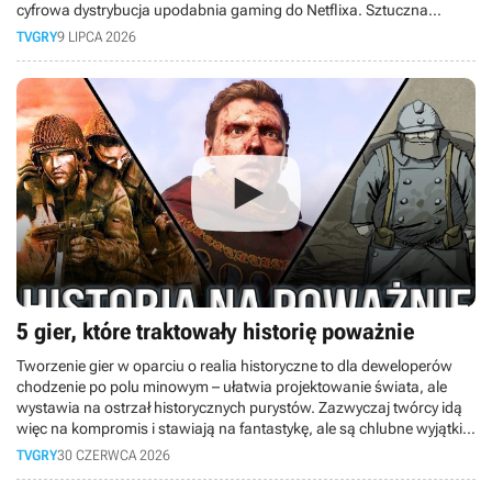
cyfrowa dystrybucja upodabnia gaming do Netflixa. Sztuczna
inteligencja wkracza do produkcji gier, ceny sprzętu rosną tak
TVGRY
9 LIPCA 2026
szybko, że hobby staje się elitarne, a gry-usługi pochłaniają graczy
na całe dekady, nie zostawiając miejsca nowym tytułom. Do tego
młodsze pokolenie woli oglądać gameplaye na YouTube, niż grać
samemu. Czy w obliczu masowych zwolnień rynek gier czeka
kryzys? Sprawdź, co czeka graczy.
5 gier, które traktowały historię poważnie
Tworzenie gier w oparciu o realia historyczne to dla deweloperów
chodzenie po polu minowym – ułatwia projektowanie świata, ale
wystawia na ostrzał historycznych purystów. Zazwyczaj twórcy idą
więc na kompromis i stawiają na fantastykę, ale są chlubne wyjątki,
które rzucają na kolana dbałością o fakty. W dzisiejszym materiale
TVGRY
30 CZERWCA 2026
bierzemy na tapet pięć niesamowitych gier, które nie idą na skróty!