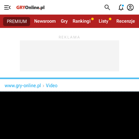




Newsroom
Gry
Rankingi
Listy
Recenzje
PREMIUM
www.gry-online.pl
Video
