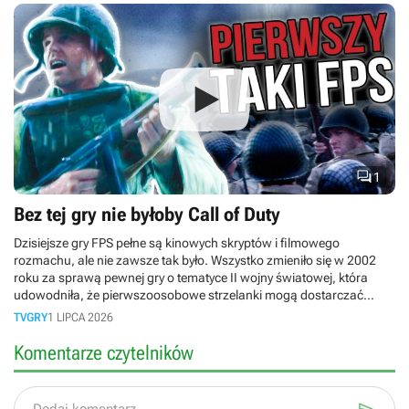

1
Bez tej gry nie byłoby Call of Duty
Dzisiejsze gry FPS pełne są kinowych skryptów i filmowego
rozmachu, ale nie zawsze tak było. Wszystko zmieniło się w 2002
roku za sprawą pewnej gry o tematyce II wojny światowej, która
udowodniła, że pierwszoosobowe strzelanki mogą dostarczać
emocji rodem z Hollywood. W dzisiejszym retro-materiale cofamy się
TVGRY
1 LIPCA 2026
w czasie do premiery legendarnego Medal of Honor: Allied Assault!
Komentarze czytelników