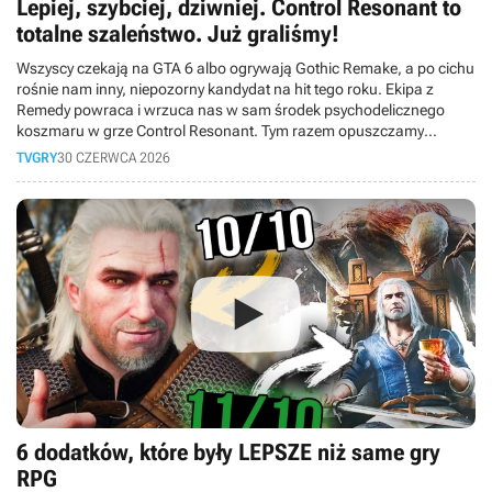
Lepiej, szybciej, dziwniej. Control Resonant to
totalne szaleństwo. Już graliśmy!
Wszyscy czekają na GTA 6 albo ogrywają Gothic Remake, a po cichu
rośnie nam inny, niepozorny kandydat na hit tego roku. Ekipa z
Remedy powraca i wrzuca nas w sam środek psychodelicznego
koszmaru w grze Control Resonant. Tym razem opuszczamy
Najstarsze Domostwo i wychodzimy na ulice wykrzywionego
TVGRY
30 CZERWCA 2026
Manhattanu. Wcielamy się w Dylana Fadena, wyklętego brata Jesse,
który dostaje drugą szansę i musi posprzątać cały ten bałagan. W
dzisiejszym materiale opowiemy Wam o naszych wrażeniach z
przedpremierowego dema. Czy Finowie znowu dowieźli?
6 dodatków, które były LEPSZE niż same gry
RPG