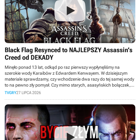
Black Flag Resynced to NAJLEPSZY Assassin’s
Creed od DEKADY
Minęło ponad 13 lat, odkąd po raz pierwszy wypłynęliśmy na
szerokie wody Karaibów z Edwardem Kenwayem. W dzisiejszym
materiale sprawdzamy, czy wchodzenie dwa razy do tej samej wody
to na pewno zły pomysł. Czy mimo starych, asasyńskich bolączek,
obecnych między innymi w walce, to faktycznie najlepsza odsłona
TVGRY
27 LIPCA 2026
serii od dekady?