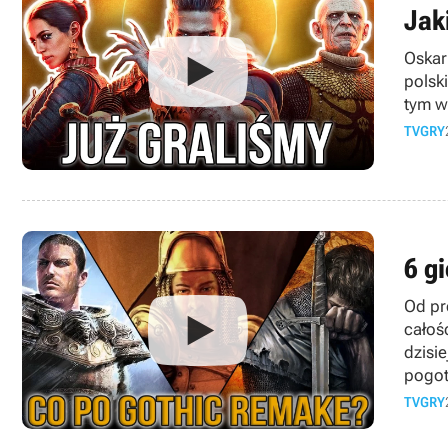
Jak
Oskar
polsk
tym w
TVGRY
6 g
Od pr
całoś
dzisi
pogot
TVGRY