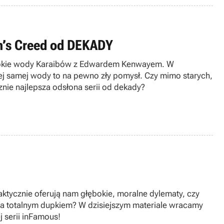
n’s Creed od DEKADY
zerokie wody Karaibów z Edwardem Kenwayem. W
ej samej wody to na pewno zły pomysł. Czy mimo starych,
nie najlepsza odsłona serii od dekady?
aktycznie oferują nam głębokie, moralne dylematy, czy
ia totalnym dupkiem? W dzisiejszym materiale wracamy
 serii inFamous!