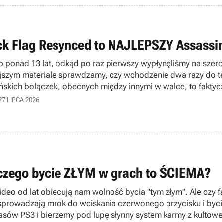
ck Flag Resynced to NAJLEPSZY Assassi
o ponad 13 lat, odkąd po raz pierwszy wypłynęliśmy na s
ejszym materiale sprawdzamy, czy wchodzenie dwa razy do t
ńskich bolączek, obecnych między innymi w walce, to faktycz
27 LIPCA 2026
czego bycie ZŁYM w grach to ŚCIEMA?
ideo od lat obiecują nam wolność bycia "tym złym". Ale czy f
 sprowadzają mrok do wciskania czerwonego przycisku i byc
asów PS3 i bierzemy pod lupę słynny system karmy z kultowej