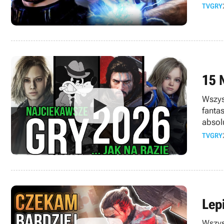
TVGRY
15 
Wszys
fanta
absol
TVGRY
Lepi
Wszys