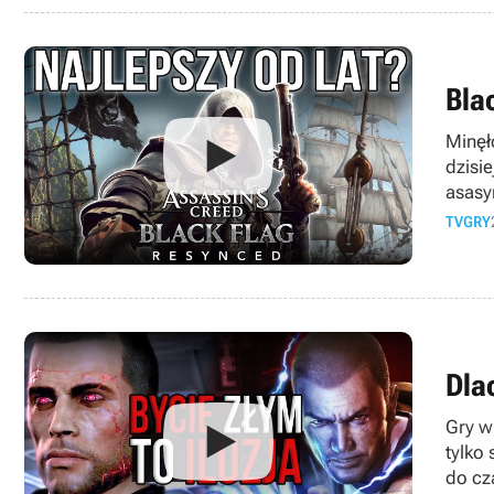
Bla
Minęł
dzisi
asasy
TVGRY
Dla
Gry w
tylko
do cz