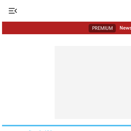

New
PREMIUM