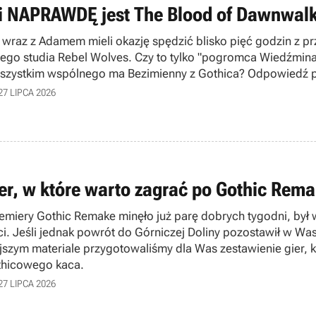
i NAPRAWDĘ jest The Blood of Dawnwalk
 wraz z Adamem mieli okazję spędzić blisko pięć godzin z 
iego studia Rebel Wolves. Czy to tylko "pogromca Wiedźmina",
szystkim wspólnego ma Bezimienny z Gothica? Odpowiedź p
27 LIPCA 2026
ier, w które warto zagrać po Gothic Rem
emiery Gothic Remake minęło już parę dobrych tygodni, był w
ci. Jeśli jednak powrót do Górniczej Doliny pozostawił w Wa
ejszym materiale przygotowaliśmy dla Was zestawienie gier, k
hicowego kaca.
27 LIPCA 2026