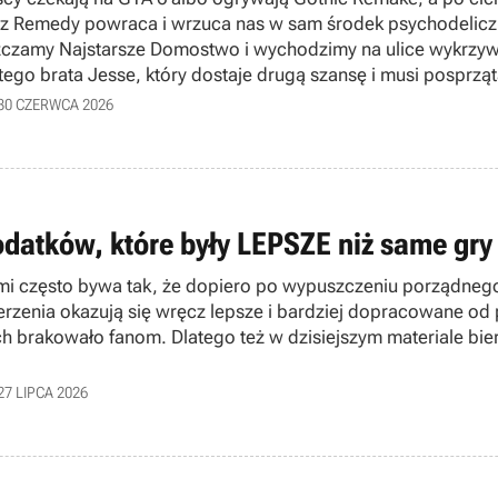
 z Remedy powraca i wrzuca nas w sam środek psychodelic
czamy Najstarsze Domostwo i wychodzimy na ulice wykrzyw
tego brata Jesse, który dostaje drugą szansę i musi posprzą
 naszych wrażeniach z przedpremierowego dema. Czy Fino
30 CZERWCA 2026
odatków, które były LEPSZE niż same gr
mi często bywa tak, że dopiero po wypuszczeniu porządnego
erzenia okazują się wręcz lepsze i bardziej dopracowane od p
ch brakowało fanom. Dlatego też w dzisiejszym materiale bie
27 LIPCA 2026