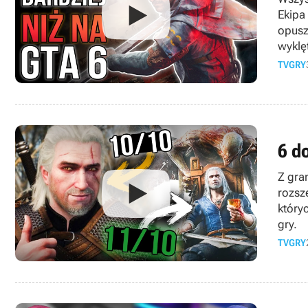
Ekipa
opusz
wyklę
Wam o
TVGRY
6 d
Z gra
rozsz
który
gry.
TVGRY