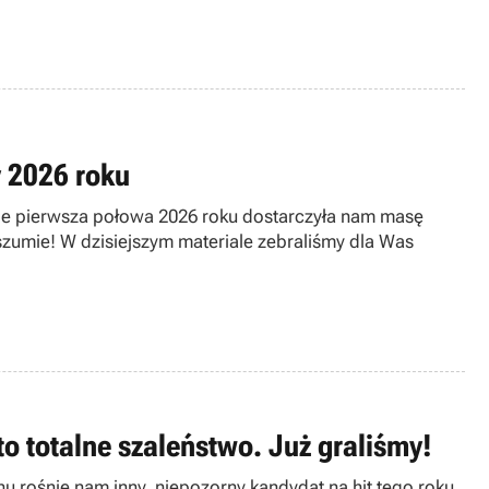
 2026 roku
le pierwsza połowa 2026 roku dostarczyła nam masę
zumie! W dzisiejszym materiale zebraliśmy dla Was
 to totalne szaleństwo. Już graliśmy!
 rośnie nam inny, niepozorny kandydat na hit tego roku.