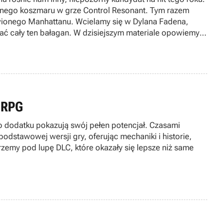
znego koszmaru w grze Control Resonant. Tym razem
ionego Manhattanu. Wcielamy się w Dylana Fadena,
tać cały ten bałagan. W dzisiejszym materiale opowiemy
wie znowu dowieźli?
y RPG
 dodatku pokazują swój pełen potencjał. Czasami
odstawowej wersji gry, oferując mechaniki i historie,
rzemy pod lupę DLC, które okazały się lepsze niż same