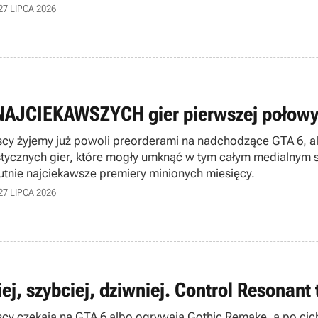
27 LIPCA 2026
NAJCIEKAWSZYCH gier pierwszej połowy
cy żyjemy już powoli preorderami na nadchodzące GTA 6, a
stycznych gier, które mogły umknąć w tym całym medialnym s
utnie najciekawsze premiery minionych miesięcy.
27 LIPCA 2026
ej, szybciej, dziwniej. Control Resonant
cy czekają na GTA 6 albo ogrywają Gothic Remake, a po cichu