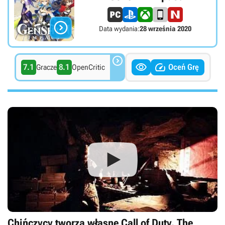

Data wydania:
28 września 2020



7.1
8.1
Oceń Grę
Gracze
OpenCritic
Chińczycy tworzą własne Call of Duty. The