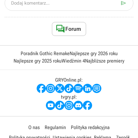

Dodaj komentarz...

Forum
Poradnik Gothic Remake
Najlepsze gry 2026 roku
Najlepsze gry 2025 roku
Wiedźmin 4
Najbliższe premiery
GRYOnline.pl:
tvgry.pl:
O nas
Regulamin
Polityka redakcyjna
Polityka prywatności
Ustawienia cookies
Reklama
Zespół