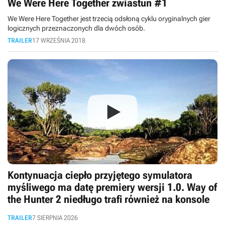
We Were Here Together zwiastun #1
We Were Here Together jest trzecią odsłoną cyklu oryginalnych gier
logicznych przeznaczonych dla dwóch osób.
TRAILER
17 WRZEŚNIA 2018
Kontynuacja ciepło przyjętego symulatora
myśliwego ma datę premiery wersji 1.0. Way of
the Hunter 2 niedługo trafi również na konsole
TRAILER
7 SIERPNIA 2026