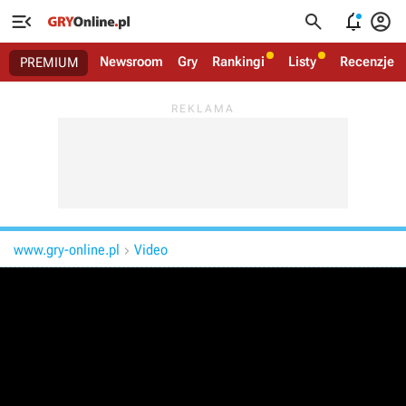




Newsroom
Gry
Rankingi
Listy
Recenzje
PREMIUM
www.gry-online.pl
Video
