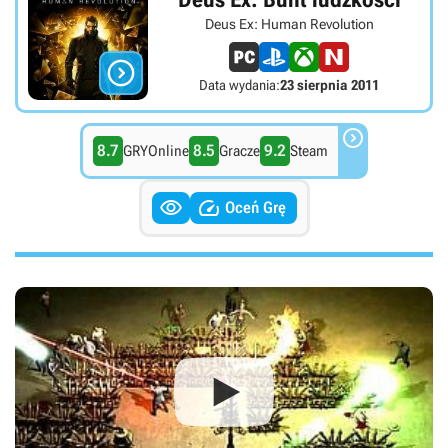
Deus Ex: Human Revolution

Data wydania:
23 sierpnia 2011

8.7
8.5
9.2
GRYOnline
Gracze
Steam


Oceń Grę