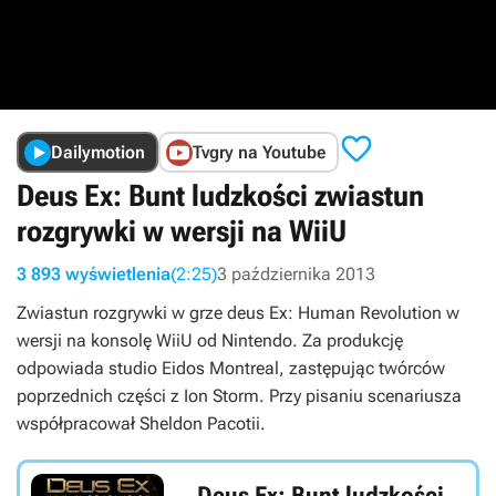

Dailymotion
Tvgry na Youtube
Deus Ex: Bunt ludzkości zwiastun
rozgrywki w wersji na WiiU
3 893 wyświetlenia
(2:25)
3 października 2013
Zwiastun rozgrywki w grze deus Ex: Human Revolution w
wersji na konsolę WiiU od Nintendo. Za produkcję
odpowiada studio Eidos Montreal, zastępując twórców
poprzednich części z Ion Storm. Przy pisaniu scenariusza
współpracował Sheldon Pacotii.
Deus Ex: Bunt ludzkości