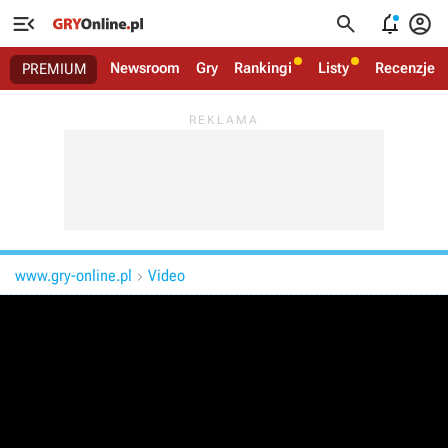




Newsroom
Gry
Rankingi
Listy
Recenzje
PREMIUM
www.gry-online.pl
Video
