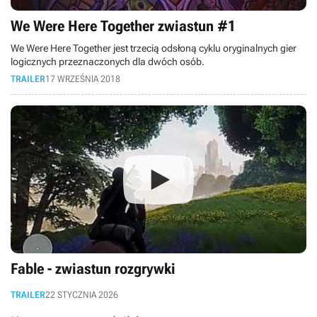
We Were Here Together zwiastun #1
We Were Here Together jest trzecią odsłoną cyklu oryginalnych gier
logicznych przeznaczonych dla dwóch osób.
TRAILER
17 WRZEŚNIA 2018
Fable - zwiastun rozgrywki
TRAILER
22 STYCZNIA 2026