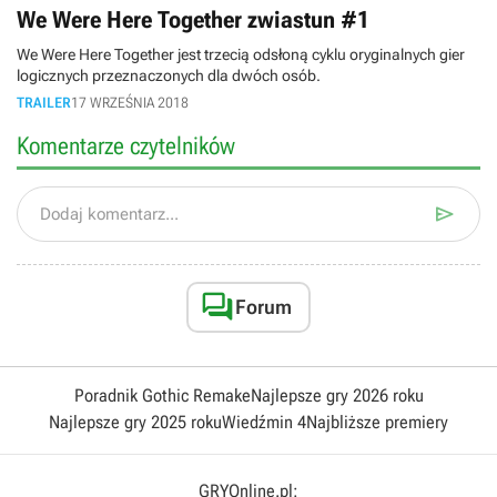
We Were Here Together zwiastun #1
We Were Here Together jest trzecią odsłoną cyklu oryginalnych gier
logicznych przeznaczonych dla dwóch osób.
TRAILER
17 WRZEŚNIA 2018
Komentarze czytelników

Dodaj komentarz...

Forum
Poradnik Gothic Remake
Najlepsze gry 2026 roku
Najlepsze gry 2025 roku
Wiedźmin 4
Najbliższe premiery
GRYOnline.pl: