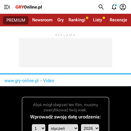




Newsroom
Gry
Rankingi
Listy
Recenzje
PREMIUM
www.gry-online.pl
Video

Abyś mógł obejrzeć ten film, musimy
zweryfikować twój wiek.
Wprowadź swoją datę urodzenia: