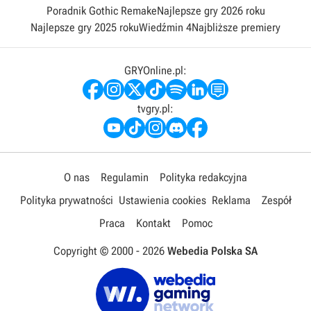
Poradnik Gothic Remake
Najlepsze gry 2026 roku
Najlepsze gry 2025 roku
Wiedźmin 4
Najbliższe premiery
GRYOnline.pl:
tvgry.pl:
O nas
Regulamin
Polityka redakcyjna
Polityka prywatności
Ustawienia cookies
Reklama
Zespół
Praca
Kontakt
Pomoc
Copyright © 2000 -
2026
Webedia Polska SA