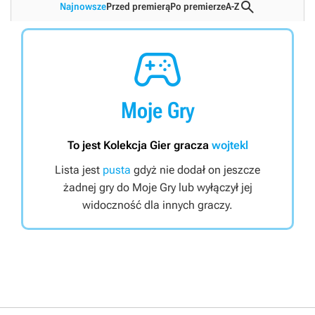

Najnowsze
Przed premierą
Po premierze
A-Z

Moje Gry
To jest Kolekcja Gier gracza
wojtekl
Lista jest
pusta
gdyż nie dodał on jeszcze
żadnej gry do Moje Gry lub wyłączył jej
widoczność dla innych graczy.