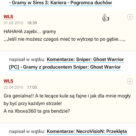
- Gramy w Sims 3: Kariera - Pogromca duchów
👍
WLS
31.05.2010
18:39
HAHAHA zajebi... gramy
,,Jeśli nie możesz czegoś mieć to wytrzep to po gębie...,,
napisał w wątku:
Komentarze: Sniper: Ghost Warrior
[PC] - Gramy z producentem Sniper: Ghost Warrior
WLS
22.04.2010
17:03
Gra genialna!! A te lecące kule są fajne i jak dla mnie mogły
by być przy każdym strzale!
A na Xboxa360 ta gra bendzie?
napisał w wątku:
Komentarze: NecroVisioN: Przeklęta