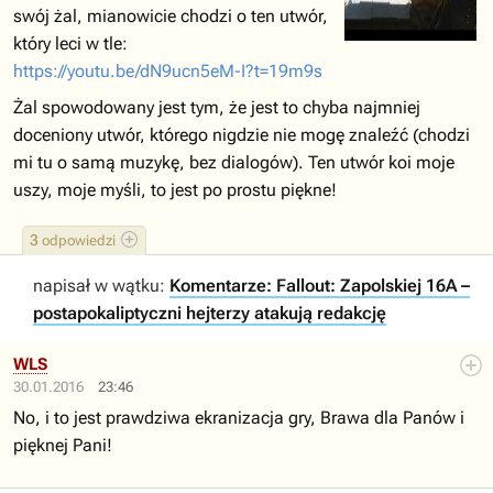
swój żal, mianowicie chodzi o ten utwór,
który leci w tle:
https://youtu.be/dN9ucn5eM-I?t=19m9s
Żal spowodowany jest tym, że jest to chyba najmniej
doceniony utwór, którego nigdzie nie mogę znaleźć (chodzi
mi tu o samą muzykę, bez dialogów). Ten utwór koi moje
uszy, moje myśli, to jest po prostu piękne!
3
odpowiedzi
napisał w wątku:
Komentarze: Fallout: Zapolskiej 16A –
postapokaliptyczni hejterzy atakują redakcję
WLS
30.01.2016
23:46
No, i to jest prawdziwa ekranizacja gry, Brawa dla Panów i
pięknej Pani!