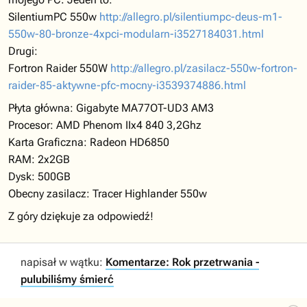
SilentiumPC 550w
http://allegro.pl/silentiumpc-deus-m1-
550w-80-bronze-4xpci-modularn-i3527184031.html
Drugi:
Fortron Raider 550W
http://allegro.pl/zasilacz-550w-fortron-
raider-85-aktywne-pfc-mocny-i3539374886.html
Płyta główna: Gigabyte MA77OT-UD3 AM3
Procesor: AMD Phenom IIx4 840 3,2Ghz
Karta Graficzna: Radeon HD6850
RAM: 2x2GB
Dysk: 500GB
Obecny zasilacz: Tracer Highlander 550w
Z góry dziękuje za odpowiedź!
napisał w wątku:
Komentarze: Rok przetrwania -
pulubiliśmy śmierć