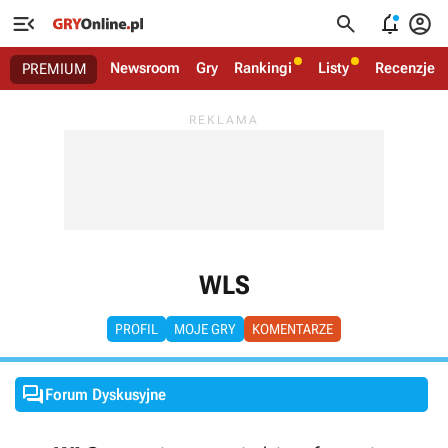




Newsroom
Gry
Rankingi
Listy
Recenzje
PREMIUM
WLS
PROFIL
MOJE GRY
KOMENTARZE

Forum Dyskusyjne