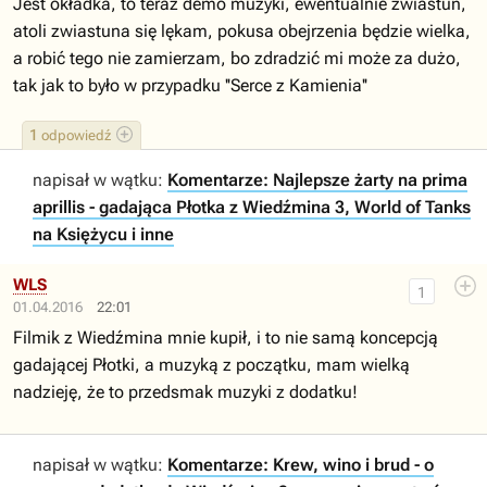
Jest okładka, to teraz demo muzyki, ewentualnie zwiastun,
atoli zwiastuna się lękam, pokusa obejrzenia będzie wielka,
a robić tego nie zamierzam, bo zdradzić mi może za dużo,
tak jak to było w przypadku ''Serce z Kamienia''
1
odpowiedź
napisał w wątku:
Komentarze: Najlepsze żarty na prima
aprillis - gadająca Płotka z Wiedźmina 3, World of Tanks
na Księżycu i inne
WLS
1
01.04.2016
22:01
Filmik z Wiedźmina mnie kupił, i to nie samą koncepcją
gadającej Płotki, a muzyką z początku, mam wielką
nadzieję, że to przedsmak muzyki z dodatku!
napisał w wątku:
Komentarze: Krew, wino i brud - o