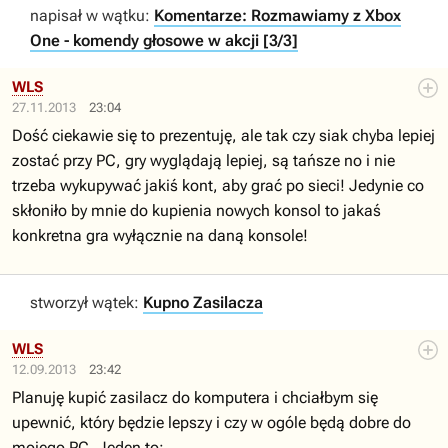
napisał w wątku:
Komentarze: Rozmawiamy z Xbox
One - komendy głosowe w akcji [3/3]
WLS
27.11.2013
23:04
Dość ciekawie się to prezentuję, ale tak czy siak chyba lepiej
zostać przy PC, gry wyglądają lepiej, są tańsze no i nie
trzeba wykupywać jakiś kont, aby grać po sieci! Jedynie co
skłoniło by mnie do kupienia nowych konsol to jakaś
konkretna gra wyłącznie na daną konsole!
stworzył wątek:
Kupno Zasilacza
WLS
12.09.2013
23:42
Planuję kupić zasilacz do komputera i chciałbym się
upewnić, który będzie lepszy i czy w ogóle będą dobre do
mojego PC. Jeden to: