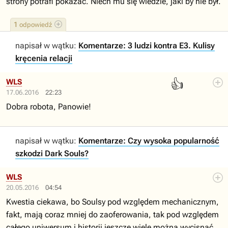
strony potrafi pokazać. Niech mu się wiedzie, jaki by nie był.
1
odpowiedź
napisał w wątku:
Komentarze: 3 ludzi kontra E3. Kulisy
kręcenia relacji
👍
WLS
17.06.2016
22:23
Dobra robota, Panowie!
napisał w wątku:
Komentarze: Czy wysoka popularność
szkodzi Dark Souls?
WLS
20.05.2016
04:54
Kwestia ciekawa, bo Soulsy pod względem mechanicznym,
fakt, mają coraz mniej do zaoferowania, tak pod względem
całego uniwersum i historii jeszcze wiele można wycisnąć.