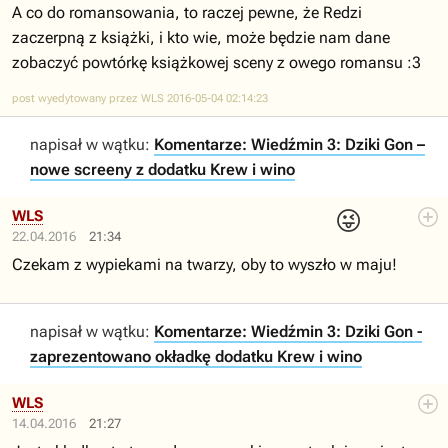
A co do romansowania, to raczej pewne, że Redzi
zaczerpną z książki, i kto wie, może będzie nam dane
zobaczyć powtórkę książkowej sceny z owego romansu :3
post wyedytowany przez WLS 2016-05-04 02:14:23
napisał w wątku:
Komentarze: Wiedźmin 3: Dziki Gon –
nowe screeny z dodatku Krew i wino
😜
WLS
22.04.2016
21:34
Czekam z wypiekami na twarzy, oby to wyszło w maju!
napisał w wątku:
Komentarze: Wiedźmin 3: Dziki Gon -
zaprezentowano okładkę dodatku Krew i wino
WLS
14.04.2016
21:27