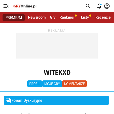




Newsroom
Gry
Rankingi
Listy
Recenzje
PREMIUM
WITEKXD
PROFIL
MOJE GRY
KOMENTARZE

Forum Dyskusyjne