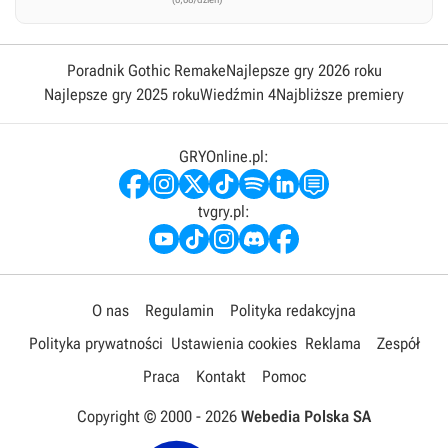
Poradnik Gothic Remake
Najlepsze gry 2026 roku
Najlepsze gry 2025 roku
Wiedźmin 4
Najbliższe premiery
GRYOnline.pl:
tvgry.pl:
O nas
Regulamin
Polityka redakcyjna
Polityka prywatności
Ustawienia cookies
Reklama
Zespół
Praca
Kontakt
Pomoc
Copyright © 2000 -
2026
Webedia Polska SA