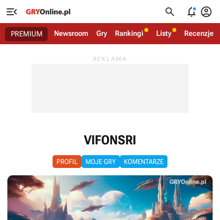




Newsroom
Gry
Rankingi
Listy
Recenzje
PREMIUM
VIFONSRI
PROFIL
MOJE GRY
KOMENTARZE