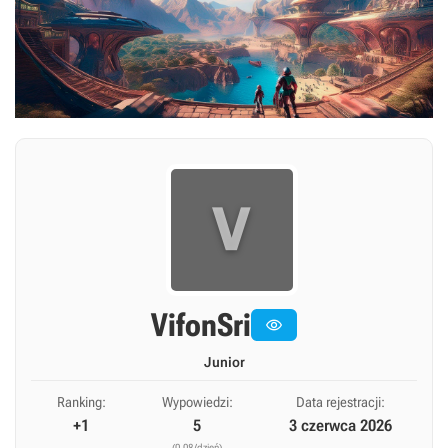
V
VifonSri

Junior
Ranking:
Wypowiedzi:
Data rejestracji:
+1
5
3 czerwca 2026
(0,08/dzień)