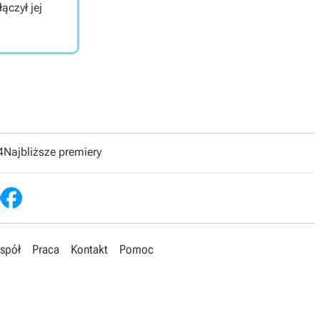
ączył jej
4
Najbliższe premiery
spół
Praca
Kontakt
Pomoc