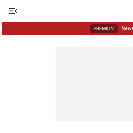

New
PREMIUM