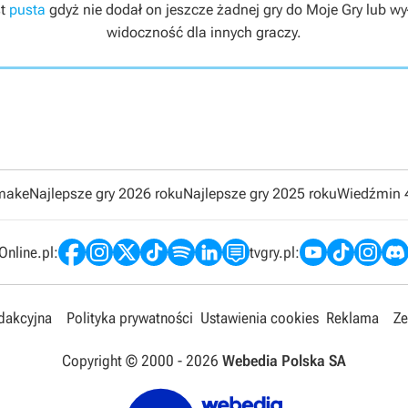
st
pusta
gdyż nie dodał on jeszcze żadnej gry do Moje Gry lub wył
widoczność dla innych graczy.
emake
Najlepsze gry 2026 roku
Najlepsze gry 2025 roku
Wiedźmin 
nline.pl:
tvgry.pl:
edakcyjna
Polityka prywatności
Ustawienia cookies
Reklama
Ze
Copyright © 2000 -
2026
Webedia Polska SA