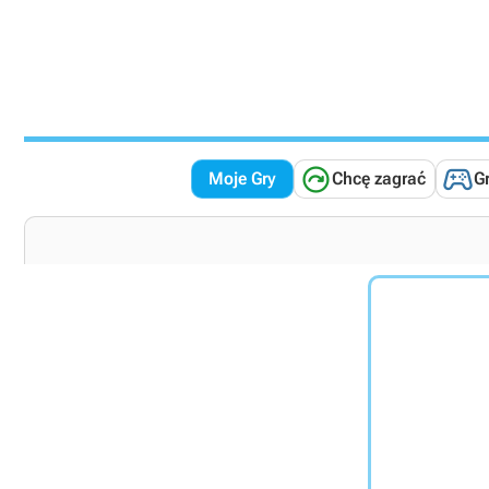


Moje Gry
Chcę zagrać
G