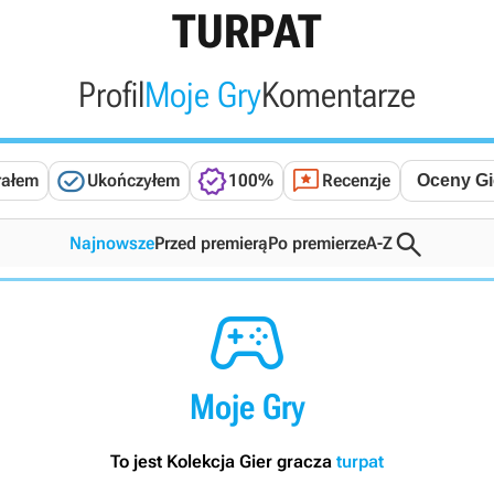
TURPAT
Profil
Moje Gry
Komentarze



rałem
Ukończyłem
100%
Recenzje

Najnowsze
Przed premierą
Po premierze
A-Z

Moje Gry
To jest Kolekcja Gier gracza
turpat