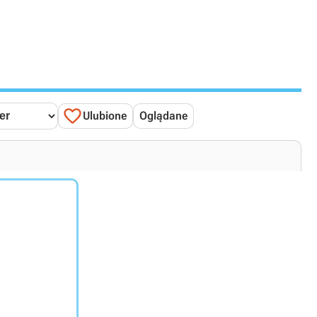

Ulubione
Oglądane