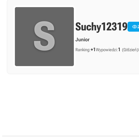
S
Suchy12319

Junior
+1
1
Ranking:
Wypowiedzi:
(0/dzień)