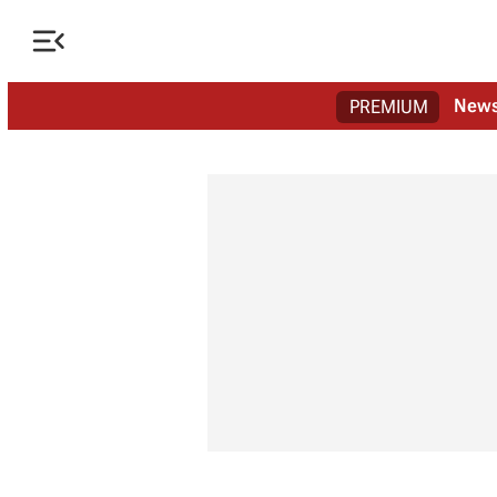

New
PREMIUM