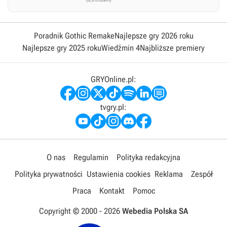
Poradnik Gothic Remake
Najlepsze gry 2026 roku
Najlepsze gry 2025 roku
Wiedźmin 4
Najbliższe premiery
GRYOnline.pl:
tvgry.pl:
O nas
Regulamin
Polityka redakcyjna
Polityka prywatności
Ustawienia cookies
Reklama
Zespół
Praca
Kontakt
Pomoc
Copyright © 2000 -
2026
Webedia Polska SA