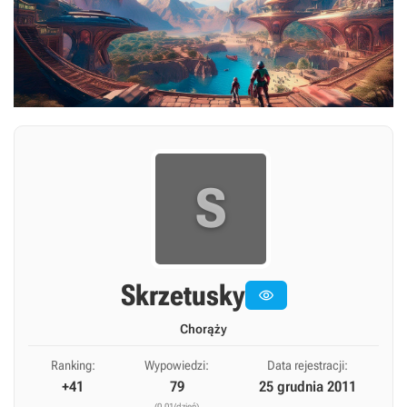
S
Skrzetusky

Chorąży
Ranking:
Wypowiedzi:
Data rejestracji:
+41
79
25 grudnia 2011
(0,01/dzień)