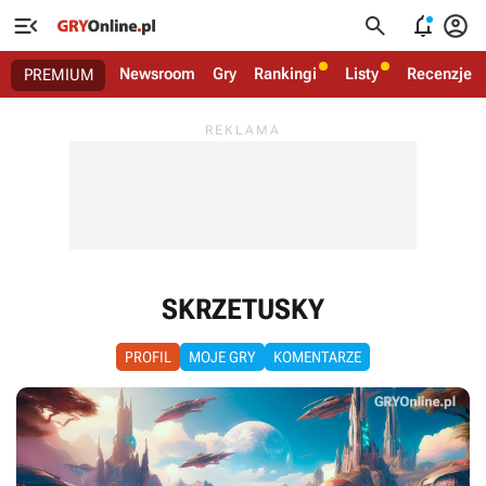




Newsroom
Gry
Rankingi
Listy
Recenzje
PREMIUM
SKRZETUSKY
PROFIL
MOJE GRY
KOMENTARZE