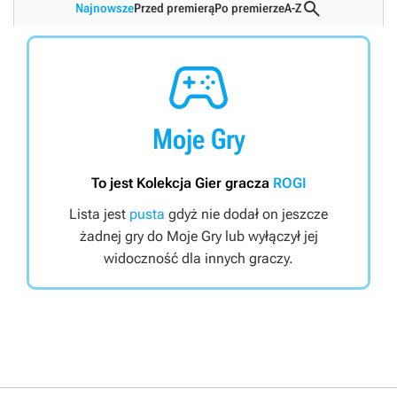

Najnowsze
Przed premierą
Po premierze
A-Z

Moje Gry
To jest Kolekcja Gier gracza
ROGI
Lista jest
pusta
gdyż nie dodał on jeszcze
żadnej gry do Moje Gry lub wyłączył jej
widoczność dla innych graczy.