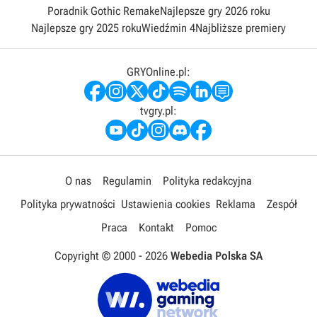
Poradnik Gothic Remake
Najlepsze gry 2026 roku
Najlepsze gry 2025 roku
Wiedźmin 4
Najbliższe premiery
GRYOnline.pl:
tvgry.pl:
O nas
Regulamin
Polityka redakcyjna
Polityka prywatności
Ustawienia cookies
Reklama
Zespół
Praca
Kontakt
Pomoc
Copyright © 2000 -
2026
Webedia Polska SA