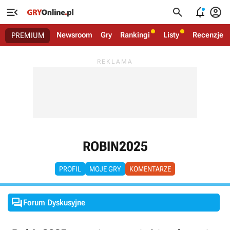




Newsroom
Gry
Rankingi
Listy
Recenzje
PREMIUM
ROBIN2025
PROFIL
MOJE GRY
KOMENTARZE

Forum Dyskusyjne