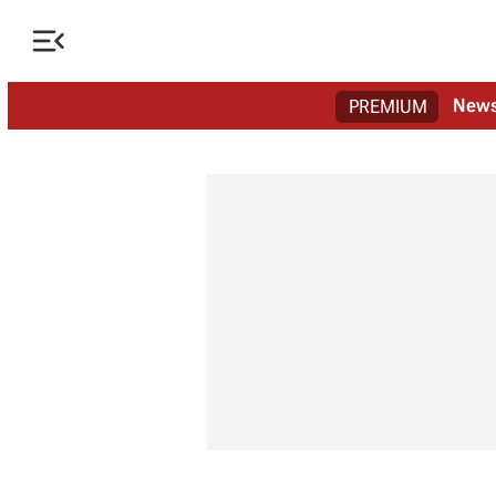

New
PREMIUM