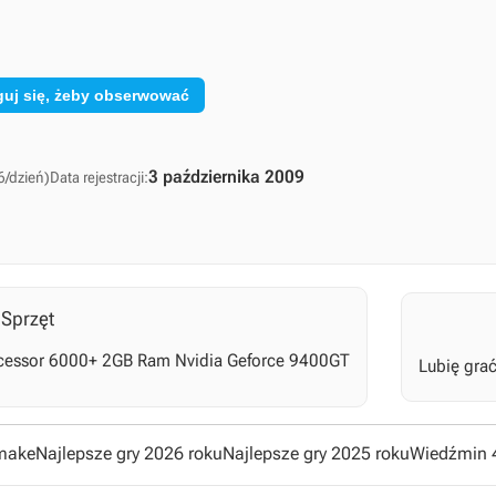
guj się, żeby obserwować
3 października 2009
6/dzień)
Data rejestracji:
Sprzęt
ocessor 6000+ 2GB Ram Nvidia Geforce 9400GT
Lubię gra
emake
Najlepsze gry 2026 roku
Najlepsze gry 2025 roku
Wiedźmin 