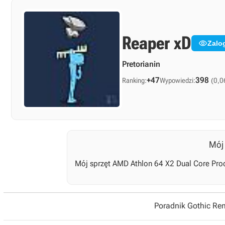
Reaper xD

Zalo
Pretorianin
+47
398
Ranking:
Wypowiedzi:
(0,0
Mój 
Mój sprzęt AMD Athlon 64 X2 Dual Core Pr
Poradnik Gothic R