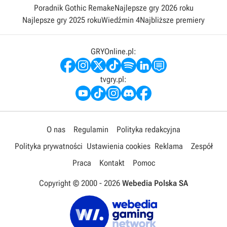
Poradnik Gothic Remake
Najlepsze gry 2026 roku
Najlepsze gry 2025 roku
Wiedźmin 4
Najbliższe premiery
GRYOnline.pl:
tvgry.pl:
O nas
Regulamin
Polityka redakcyjna
Polityka prywatności
Ustawienia cookies
Reklama
Zespół
Praca
Kontakt
Pomoc
Copyright © 2000 -
2026
Webedia Polska SA