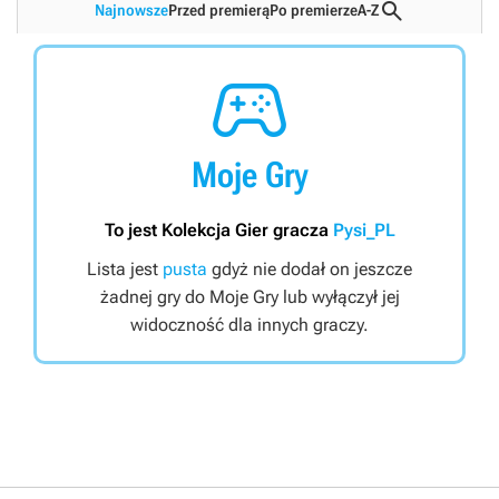

Najnowsze
Przed premierą
Po premierze
A-Z

Moje Gry
To jest Kolekcja Gier gracza
Pysi_PL
Lista jest
pusta
gdyż nie dodał on jeszcze
żadnej gry do Moje Gry lub wyłączył jej
widoczność dla innych graczy.