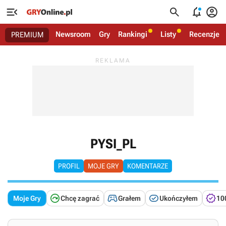




Newsroom
Gry
Rankingi
Listy
Recenzje
PREMIUM
PYSI_PL
PROFIL
MOJE GRY
KOMENTARZE




Moje Gry
Chcę zagrać
Grałem
Ukończyłem
10