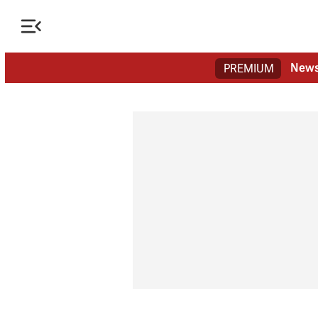

New
PREMIUM