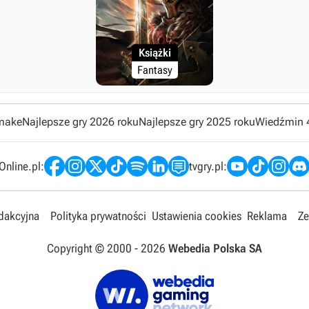
Książki
Fantasy
emake
Najlepsze gry 2026 roku
Najlepsze gry 2025 roku
Wiedźmin 
nline.pl:
tvgry.pl:
edakcyjna
Polityka prywatności
Ustawienia cookies
Reklama
Ze
Copyright © 2000 -
2026
Webedia Polska SA