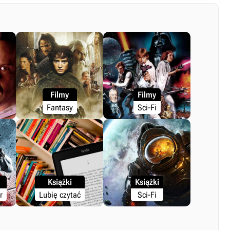
Filmy
Filmy
Fantasy
Sci-Fi
Książki
Książki
r
Lubię czytać
Sci-Fi