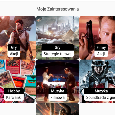
Moje Zainteresowania
Gry
Gry
Filmy
Akcji
Strategie turowe
Akcji
Hobby
Muzyka
Muzyka
Karcianki
Filmowa
Soundtracki z gie