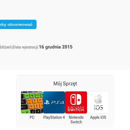
 żeby obserwować
16 grudnia 2015
3/dzień)
Data rejestracji:
Mój Sprzęt
PC
PlayStation 4
Nintendo
Apple iOS
Switch