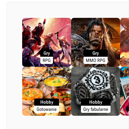
Gry
Gry
RPG
MMO RPG
Hobby
Hobby
Gotowanie
Gry fabularne