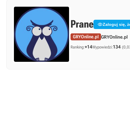
Prane

Zaloguj się,
GRYOnline.pl
GRYOnline.pl
+14
134
Ranking:
Wypowiedzi:
(0,0