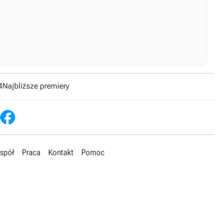
4
Najbliższe premiery
spół
Praca
Kontakt
Pomoc