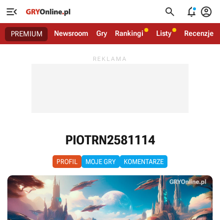




Newsroom
Gry
Rankingi
Listy
Recenzje
PREMIUM
PIOTRN2581114
PROFIL
MOJE GRY
KOMENTARZE