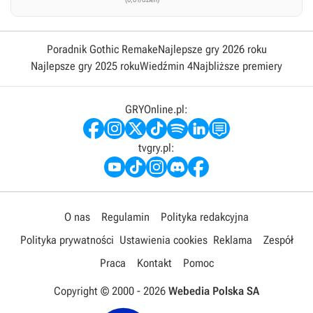
Poradnik Gothic Remake
Najlepsze gry 2026 roku
Najlepsze gry 2025 roku
Wiedźmin 4
Najbliższe premiery
GRYOnline.pl:
tvgry.pl:
O nas
Regulamin
Polityka redakcyjna
Polityka prywatności
Ustawienia cookies
Reklama
Zespół
Praca
Kontakt
Pomoc
Copyright © 2000 -
2026
Webedia Polska SA