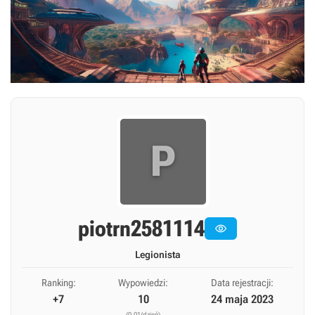
P
piotrn2581114

Legionista
Ranking:
Wypowiedzi:
Data rejestracji:
+7
10
24 maja 2023
(0,01/dzień)