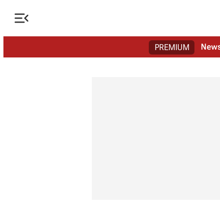

New
PREMIUM