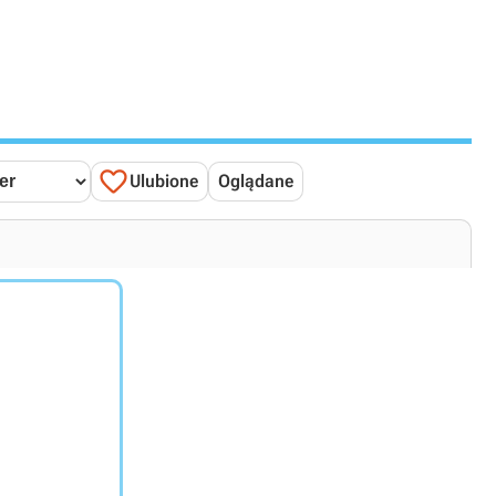

Ulubione
Oglądane