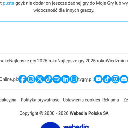
st
pusta
gdyż nie dodał on jeszcze żadnej gry do Moje Gry lub wył
widoczność dla innych graczy.
emake
Najlepsze gry 2026 roku
Najlepsze gry 2025 roku
Wiedźmin 
nline.pl:
tvgry.pl:
edakcyjna
Polityka prywatności
Ustawienia cookies
Reklama
Ze
Copyright © 2000 -
2026
Webedia Polska SA