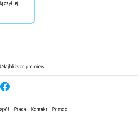
ączył jej
4
Najbliższe premiery
spół
Praca
Kontakt
Pomoc