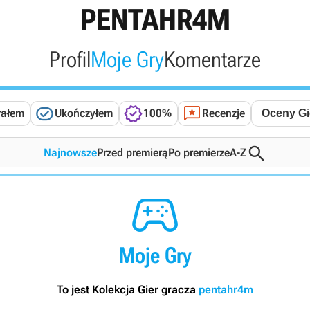
PENTAHR4M
Profil
Moje Gry
Komentarze



rałem
Ukończyłem
100%
Recenzje

Najnowsze
Przed premierą
Po premierze
A-Z

Moje Gry
To jest Kolekcja Gier gracza
pentahr4m