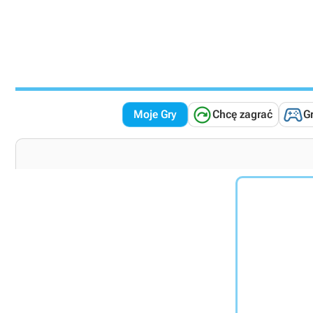


Moje Gry
Chcę zagrać
G