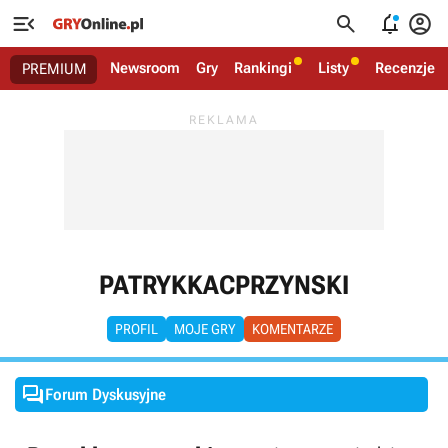




Newsroom
Gry
Rankingi
Listy
Recenzje
PREMIUM
PATRYKKACPRZYNSKI
PROFIL
MOJE GRY
KOMENTARZE

Forum Dyskusyjne