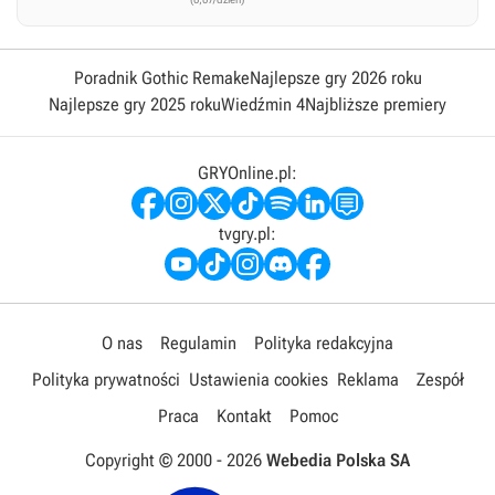
Poradnik Gothic Remake
Najlepsze gry 2026 roku
Najlepsze gry 2025 roku
Wiedźmin 4
Najbliższe premiery
GRYOnline.pl:
tvgry.pl:
O nas
Regulamin
Polityka redakcyjna
Polityka prywatności
Ustawienia cookies
Reklama
Zespół
Praca
Kontakt
Pomoc
Copyright © 2000 -
2026
Webedia Polska SA