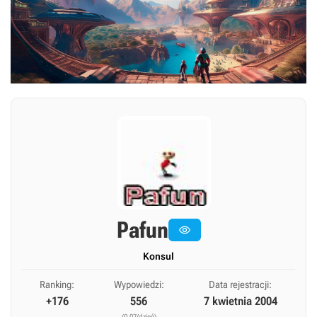
Pafun

Konsul
Ranking:
Wypowiedzi:
Data rejestracji:
+176
556
7 kwietnia 2004
(0,07/dzień)