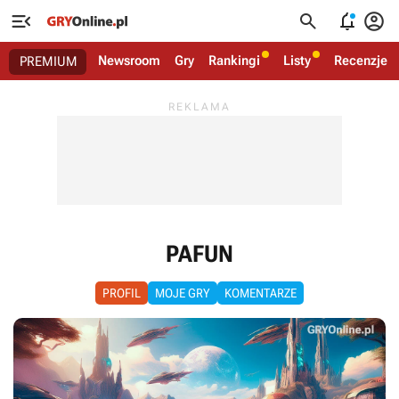




Newsroom
Gry
Rankingi
Listy
Recenzje
PREMIUM
PAFUN
PROFIL
MOJE GRY
KOMENTARZE