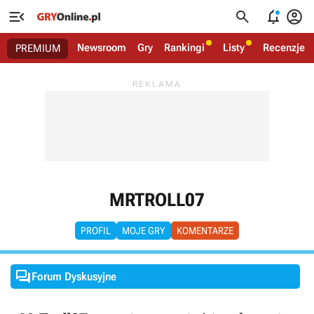




Newsroom
Gry
Rankingi
Listy
Recenzje
PREMIUM
MRTROLL07
PROFIL
MOJE GRY
KOMENTARZE

Forum Dyskusyjne