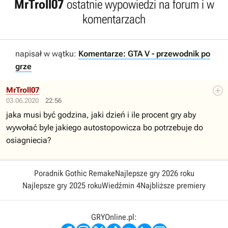
MrTroll07
ostatnie wypowiedzi na forum i w
komentarzach
napisał w wątku:
Komentarze: GTA V - przewodnik po
grze
MrTroll07
03.06.2020
22:56
jaka musi być godzina, jaki dzień i ile procent gry aby
wywołać byle jakiego autostopowicza bo potrzebuje do
osiagniecia?
Poradnik Gothic Remake
Najlepsze gry 2026 roku
Najlepsze gry 2025 roku
Wiedźmin 4
Najbliższe premiery
GRYOnline.pl: