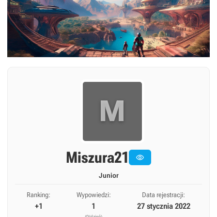
M
Miszura21

Junior
Ranking:
Wypowiedzi:
Data rejestracji:
+1
1
27 stycznia 2022
(0/dzień)