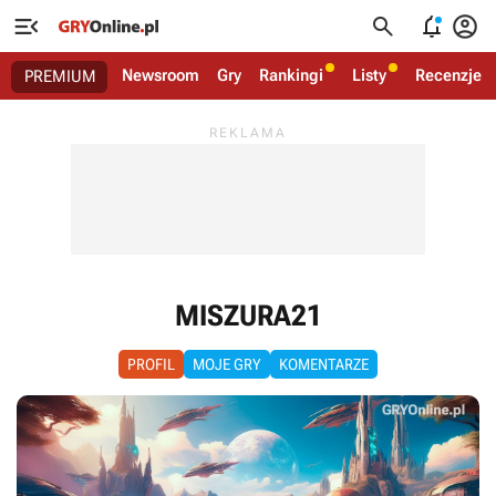




Newsroom
Gry
Rankingi
Listy
Recenzje
PREMIUM
MISZURA21
PROFIL
MOJE GRY
KOMENTARZE