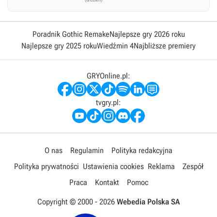
Poradnik Gothic Remake
Najlepsze gry 2026 roku
Najlepsze gry 2025 roku
Wiedźmin 4
Najbliższe premiery
GRYOnline.pl:
tvgry.pl:
O nas
Regulamin
Polityka redakcyjna
Polityka prywatności
Ustawienia cookies
Reklama
Zespół
Praca
Kontakt
Pomoc
Copyright © 2000 -
2026
Webedia Polska SA