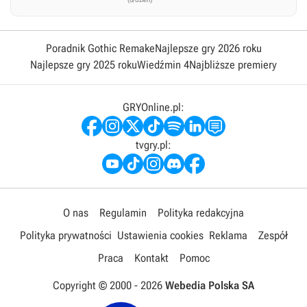
Poradnik Gothic Remake
Najlepsze gry 2026 roku
Najlepsze gry 2025 roku
Wiedźmin 4
Najbliższe premiery
GRYOnline.pl:
tvgry.pl:
O nas
Regulamin
Polityka redakcyjna
Polityka prywatności
Ustawienia cookies
Reklama
Zespół
Praca
Kontakt
Pomoc
Copyright © 2000 -
2026
Webedia Polska SA