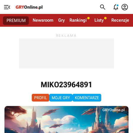




Newsroom
Gry
Rankingi
Listy
Recenzje
PREMIUM
MIKO23964891
PROFIL
MOJE GRY
KOMENTARZE