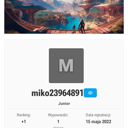
M
miko23964891

Junior
Ranking:
Wypowiedzi:
Data rejestracji:
+1
1
15 maja 2022
(0/dzień)