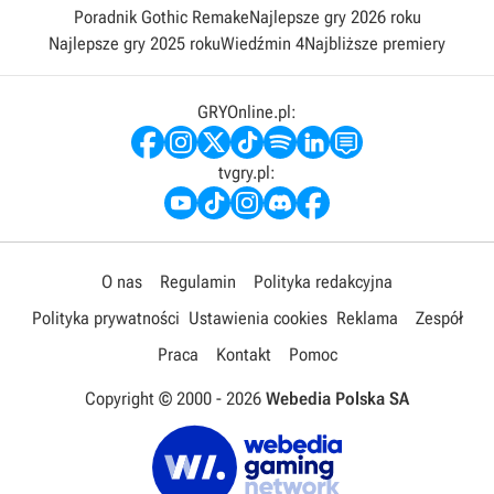
Poradnik Gothic Remake
Najlepsze gry 2026 roku
Najlepsze gry 2025 roku
Wiedźmin 4
Najbliższe premiery
GRYOnline.pl:
tvgry.pl:
O nas
Regulamin
Polityka redakcyjna
Polityka prywatności
Ustawienia cookies
Reklama
Zespół
Praca
Kontakt
Pomoc
Copyright © 2000 -
2026
Webedia Polska SA