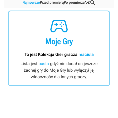

Najnowsze
Przed premierą
Po premierze
A-Z

Moje Gry
To jest Kolekcja Gier gracza
maciula
Lista jest
pusta
gdyż nie dodał on jeszcze
żadnej gry do Moje Gry lub wyłączył jej
widoczność dla innych graczy.