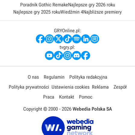
Poradnik Gothic Remake
Najlepsze gry 2026 roku
Najlepsze gry 2025 roku
Wiedźmin 4
Najbliższe premiery
GRYOnline.pl:
tvgry.pl:
O nas
Regulamin
Polityka redakcyjna
Polityka prywatności
Ustawienia cookies
Reklama
Zespół
Praca
Kontakt
Pomoc
Copyright © 2000 -
2026
Webedia Polska SA