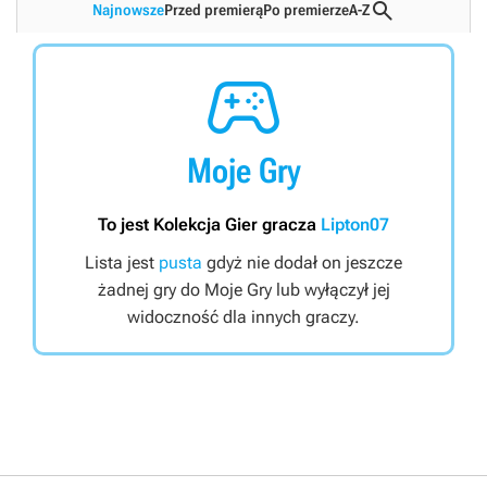

Najnowsze
Przed premierą
Po premierze
A-Z

Moje Gry
To jest Kolekcja Gier gracza
Lipton07
Lista jest
pusta
gdyż nie dodał on jeszcze
żadnej gry do Moje Gry lub wyłączył jej
widoczność dla innych graczy.