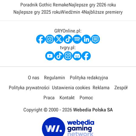
Poradnik Gothic Remake
Najlepsze gry 2026 roku
Najlepsze gry 2025 roku
Wiedźmin 4
Najbliższe premiery
GRYOnline.pl:
tvgry.pl:
O nas
Regulamin
Polityka redakcyjna
Polityka prywatności
Ustawienia cookies
Reklama
Zespół
Praca
Kontakt
Pomoc
Copyright © 2000 -
2026
Webedia Polska SA