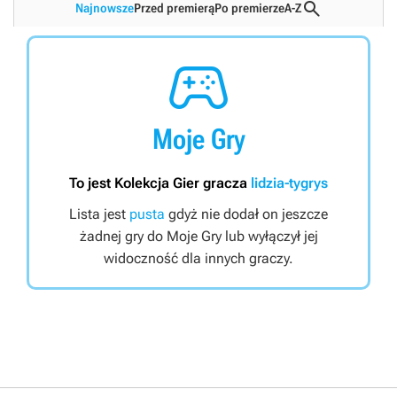

Najnowsze
Przed premierą
Po premierze
A-Z

Moje Gry
To jest Kolekcja Gier gracza
lidzia-tygrys
Lista jest
pusta
gdyż nie dodał on jeszcze
żadnej gry do Moje Gry lub wyłączył jej
widoczność dla innych graczy.