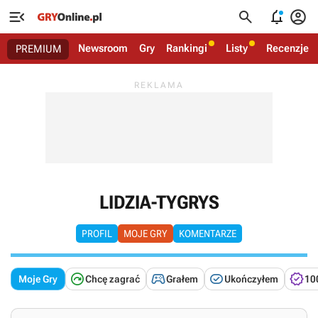




Newsroom
Gry
Rankingi
Listy
Recenzje
PREMIUM
LIDZIA-TYGRYS
PROFIL
MOJE GRY
KOMENTARZE




Moje Gry
Chcę zagrać
Grałem
Ukończyłem
10