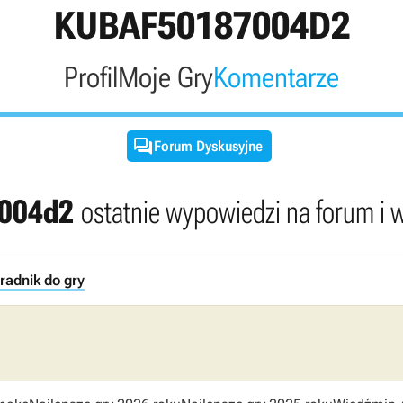
KUBAF50187004D2
Profil
Moje Gry
Komentarze

Forum Dyskusyjne
7004d2
ostatnie wypowiedzi na forum i
radnik do gry