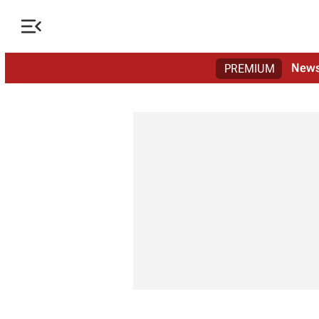

New
PREMIUM