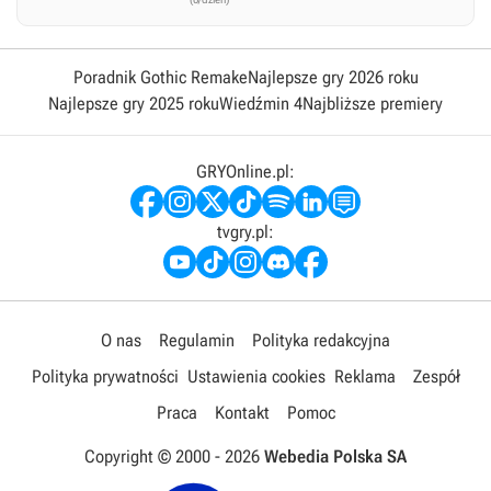
Poradnik Gothic Remake
Najlepsze gry 2026 roku
Najlepsze gry 2025 roku
Wiedźmin 4
Najbliższe premiery
GRYOnline.pl:
tvgry.pl:
O nas
Regulamin
Polityka redakcyjna
Polityka prywatności
Ustawienia cookies
Reklama
Zespół
Praca
Kontakt
Pomoc
Copyright © 2000 -
2026
Webedia Polska SA