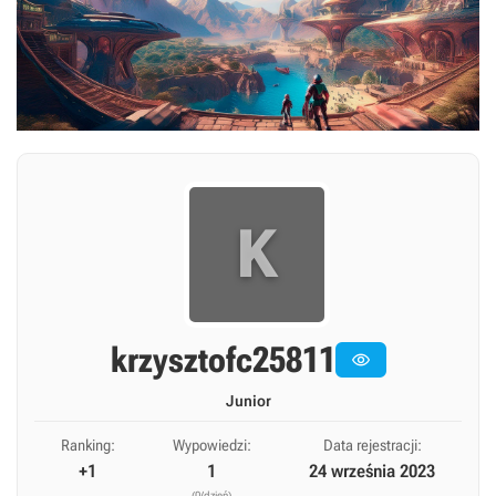
K
krzysztofc25811

Junior
Ranking:
Wypowiedzi:
Data rejestracji:
+1
1
24 września 2023
(0/dzień)