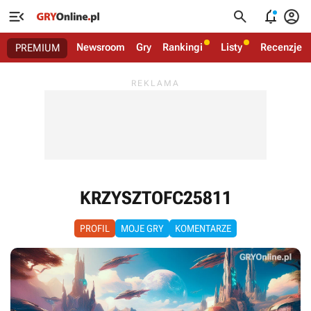




Newsroom
Gry
Rankingi
Listy
Recenzje
PREMIUM
KRZYSZTOFC25811
PROFIL
MOJE GRY
KOMENTARZE