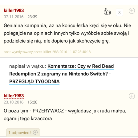
👍
killer1983
3
07.11.2016
23:39
Genialna kampania, aż na końcu łezka kręci się w oku. Nie
polegajcie na opiniach innych tylko wyróbcie sobie swoją i
podzielcie się nią, ale dopiero jak skończycie grę.
post wyedytowany przez killer1983 2016-11-07 23:40:18
napisał w wątku:
Komentarze: Czy w Red Dead
Redemption 2 zagramy na Nintendo Switch? -
PRZEGLĄD TYGODNIA
killer1983
23.10.2016
15:28
O poza tym - PRZERYWACZ - wygladasz jak ruda małpa,
ogarnij tego krzaczora
1
odpowiedź