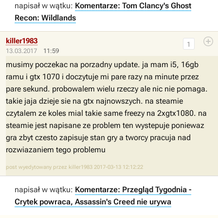
napisał w wątku:
Komentarze: Tom Clancy's Ghost
Recon: Wildlands
killer1983
1
13.03.2017
11:59
musimy poczekac na porzadny update. ja mam i5, 16gb
ramu i gtx 1070 i doczytuje mi pare razy na minute przez
pare sekund. probowalem wielu rzeczy ale nic nie pomaga.
takie jaja dzieje sie na gtx najnowszych. na steamie
czytalem ze koles mial takie same freezy na 2xgtx1080. na
steamie jest napisane ze problem ten wystepuje poniewaz
gra zbyt czesto zapisuje stan gry a tworcy pracuja nad
rozwiazaniem tego problemu
post wyedytowany przez killer1983 2017-03-13 12:12:22
napisał w wątku:
Komentarze: Przegląd Tygodnia -
Crytek powraca, Assassin's Creed nie urywa