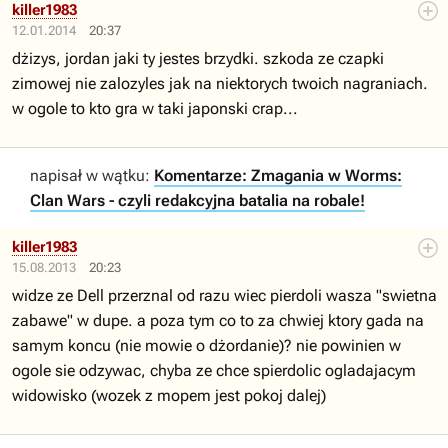
killer1983
12.01.2014
20:37
dżizys, jordan jaki ty jestes brzydki. szkoda ze czapki
zimowej nie zalozyles jak na niektorych twoich nagraniach.
w ogole to kto gra w taki japonski crap...
napisał w wątku:
Komentarze: Zmagania w Worms:
Clan Wars - czyli redakcyjna batalia na robale!
killer1983
15.08.2013
20:23
widze ze Dell przerznal od razu wiec pierdoli wasza "swietna
zabawe" w dupe. a poza tym co to za chwiej ktory gada na
samym koncu (nie mowie o dżordanie)? nie powinien w
ogole sie odzywac, chyba ze chce spierdolic ogladajacym
widowisko (wozek z mopem jest pokoj dalej)