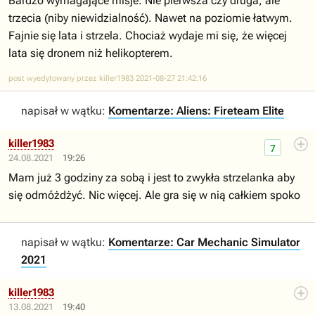
Bardzo wymagające misje. Nie pierwsza czy druga, ale
trzecia (niby niewidzialność). Nawet na poziomie łatwym.
Fajnie się lata i strzela. Chociaż wydaje mi się, że więcej
lata się dronem niż helikopterem.
post wyedytowany przez killer1983 2021-08-27 21:42:16
napisał w wątku:
Komentarze: Aliens: Fireteam Elite
killer1983
7
24.08.2021
19:26
Mam już 3 godziny za sobą i jest to zwykła strzelanka aby
się odmóżdżyć. Nic więcej. Ale gra się w nią całkiem spoko
napisał w wątku:
Komentarze: Car Mechanic Simulator
2021
killer1983
13.08.2021
19:40