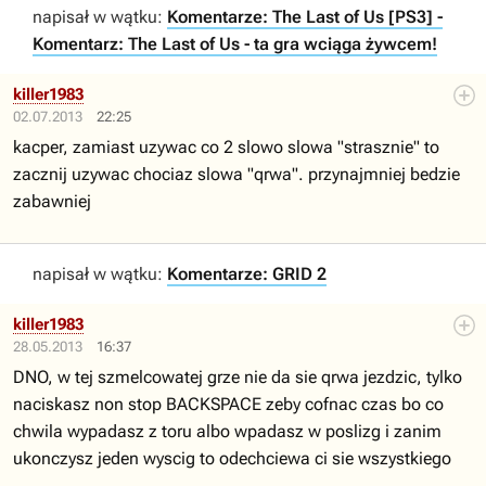
napisał w wątku:
Komentarze: The Last of Us [PS3] -
Komentarz: The Last of Us - ta gra wciąga żywcem!
killer1983
02.07.2013
22:25
kacper, zamiast uzywac co 2 slowo slowa "strasznie" to
zacznij uzywac chociaz slowa "qrwa". przynajmniej bedzie
zabawniej
napisał w wątku:
Komentarze: GRID 2
killer1983
28.05.2013
16:37
DNO, w tej szmelcowatej grze nie da sie qrwa jezdzic, tylko
naciskasz non stop BACKSPACE zeby cofnac czas bo co
chwila wypadasz z toru albo wpadasz w poslizg i zanim
ukonczysz jeden wyscig to odechciewa ci sie wszystkiego