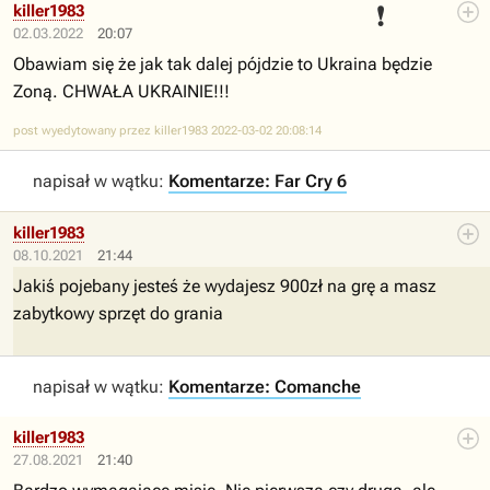
❗
killer1983
02.03.2022
20:07
Obawiam się że jak tak dalej pójdzie to Ukraina będzie
Zoną. CHWAŁA UKRAINIE!!!
post wyedytowany przez killer1983 2022-03-02 20:08:14
napisał w wątku:
Komentarze: Far Cry 6
killer1983
08.10.2021
21:44
Jakiś pojebany jesteś że wydajesz 900zł na grę a masz
zabytkowy sprzęt do grania
napisał w wątku:
Komentarze: Comanche
killer1983
27.08.2021
21:40