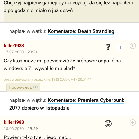
Obejrzyj najpierw gameplay i zdecyduj. Ja się też napaliłem
a po godzinie miałem już dosyć
napisał w wątku:
Komentarze: Death Stranding
❓
killer1983
1
17.07.2020
20:51
Czy ktoś może mi potwierdzić że próbował odpalić na
windowsie 7 i wywaliło mu błąd?
post wyedytowany przez killer1983 2020-07-17 20:51:44
1
odpowiedź
napisał w wątku:
Komentarze: Premiera Cyberpunk
2077 dopiero w listopadzie
😡
killer1983
18.06.2020
19:59
Powiem tylko tyle. . jego mać...