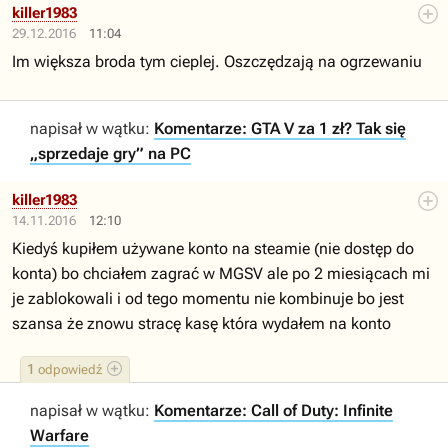
killer1983
29.12.2016
11:04
Im większa broda tym cieplej. Oszczędzają na ogrzewaniu
napisał w wątku:
Komentarze: GTA V za 1 zł? Tak się
„sprzedaje gry” na PC
killer1983
14.11.2016
12:10
Kiedyś kupiłem używane konto na steamie (nie dostęp do
konta) bo chciałem zagrać w MGSV ale po 2 miesiącach mi
je zablokowali i od tego momentu nie kombinuje bo jest
szansa że znowu stracę kasę która wydałem na konto
1
odpowiedź
napisał w wątku:
Komentarze: Call of Duty: Infinite
Warfare