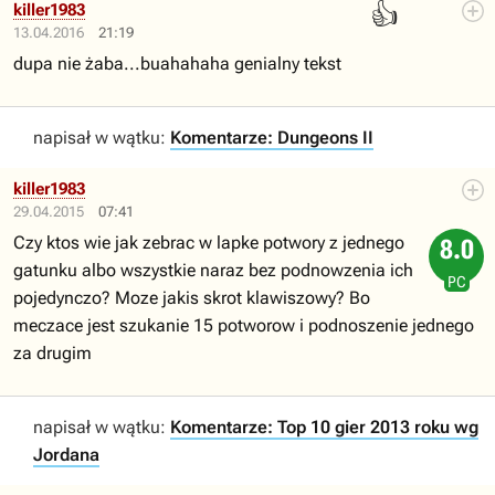
👍
killer1983
13.04.2016
21:19
dupa nie żaba...buahahaha genialny tekst
napisał w wątku:
Komentarze: Dungeons II
killer1983
29.04.2015
07:41
Czy ktos wie jak zebrac w lapke potwory z jednego
8.0
gatunku albo wszystkie naraz bez podnowzenia ich
PC
pojedynczo? Moze jakis skrot klawiszowy? Bo
meczace jest szukanie 15 potworow i podnoszenie jednego
za drugim
napisał w wątku:
Komentarze: Top 10 gier 2013 roku wg
Jordana