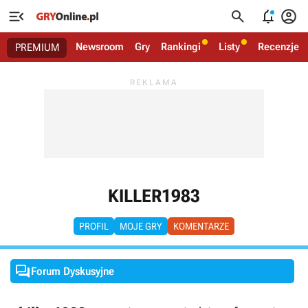




Newsroom
Gry
Rankingi
Listy
Recenzje
PREMIUM
KILLER1983
PROFIL
MOJE GRY
KOMENTARZE

Forum Dyskusyjne