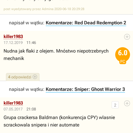
post wyedytowany przez Admina 2020-06-18 20:29:28
napisał w wątku:
Komentarze: Red Dead Redemption 2
killer1983
17.12.2019
11:46
Nudna jak flaki z olejem. Mnóstwo niepotrzebnych
6.0
mechanik
PC
4
odpowiedzi
napisał w wątku:
Komentarze: Sniper: Ghost Warrior 3
killer1983
2
07.05.2017
21:08
Grupa crackersa Baldman (konkurencja CPY) wlasnie
scrackowala snipera i nier automate