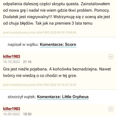
odpalienia daleszej części skryptu questa. Zainstalowałem
od nowa grę i nadal nie wiem gdzie tkwi problem. Pomocy.
Dodatek jest niegrywalny!!! Wstrzymuję się z oceną ale jest
od chuja błędów. Tak jak na premiere 3 lata temu
post wyedytowany przez killer1983 2023-09-29 18:56:56
napisał w wątku:
Komentarze: Scorn
killer1983
16.10.2022
21:16
Gra jest nieźle pojebana. A końcówka beznadziejna. Nawet
twórcy nie wiedzą o co chodzi w tej grze.
post wyedytowany przez killer1983 2022-10-16 21:16:32
stworzył wątek:
Komentarze: Little Orpheus
killer1983
16.09.2022
18:50