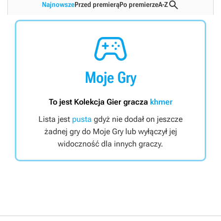

Najnowsze
Przed premierą
Po premierze
A-Z

Moje Gry
To jest Kolekcja Gier gracza
khmer
Lista jest
pusta
gdyż nie dodał on jeszcze
żadnej gry do Moje Gry lub wyłączył jej
widoczność dla innych graczy.