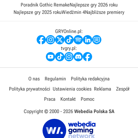
Poradnik Gothic Remake
Najlepsze gry 2026 roku
Najlepsze gry 2025 roku
Wiedźmin 4
Najbliższe premiery
GRYOnline.pl:
tvgry.pl:
O nas
Regulamin
Polityka redakcyjna
Polityka prywatności
Ustawienia cookies
Reklama
Zespół
Praca
Kontakt
Pomoc
Copyright © 2000 -
2026
Webedia Polska SA