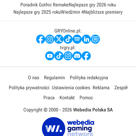
Poradnik Gothic Remake
Najlepsze gry 2026 roku
Najlepsze gry 2025 roku
Wiedźmin 4
Najbliższe premiery
GRYOnline.pl:
tvgry.pl:
O nas
Regulamin
Polityka redakcyjna
Polityka prywatności
Ustawienia cookies
Reklama
Zespół
Praca
Kontakt
Pomoc
Copyright © 2000 -
2026
Webedia Polska SA