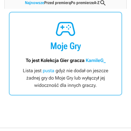

Najnowsze
Przed premierą
Po premierze
A-Z

Moje Gry
To jest Kolekcja Gier gracza
KamileG_
Lista jest
pusta
gdyż nie dodał on jeszcze
żadnej gry do Moje Gry lub wyłączył jej
widoczność dla innych graczy.