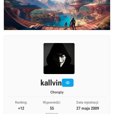
kallvin

Chorąży
Ranking:
Wypowiedzi:
Data rejestracji:
+12
55
27 maja 2009
(0,01/dzień)