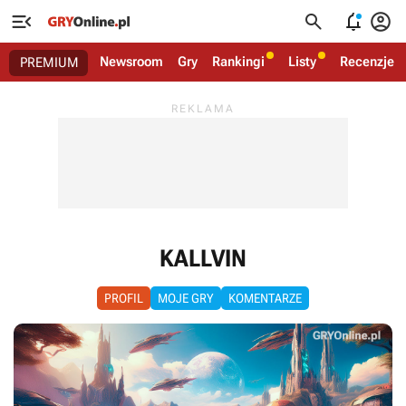




Newsroom
Gry
Rankingi
Listy
Recenzje
PREMIUM
KALLVIN
PROFIL
MOJE GRY
KOMENTARZE