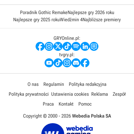
Poradnik Gothic Remake
Najlepsze gry 2026 roku
Najlepsze gry 2025 roku
Wiedźmin 4
Najbliższe premiery
GRYOnline.pl:
tvgry.pl:
O nas
Regulamin
Polityka redakcyjna
Polityka prywatności
Ustawienia cookies
Reklama
Zespół
Praca
Kontakt
Pomoc
Copyright © 2000 -
2026
Webedia Polska SA