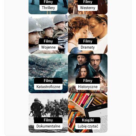
Filmy
Filmy
Thrillery
Westerny
Filmy
Filmy
Wojenne
Dramaty
Filmy
Filmy
Katastroficzne
Historyczne
Filmy
Książki
Dokumentalne
Lubię czytać