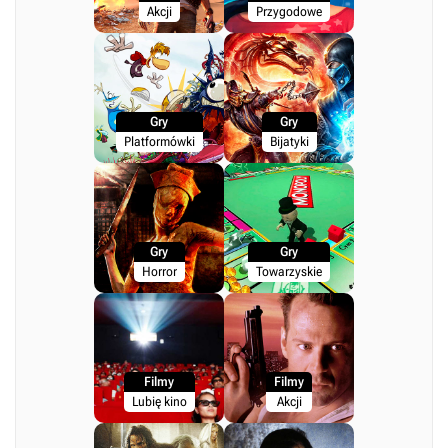
Akcji
Przygodowe
Gry
Gry
Platformówki
Bijatyki
Gry
Gry
Horror
Towarzyskie
Filmy
Filmy
Lubię kino
Akcji