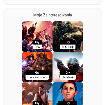
Moje Zainteresowania
Gry
Gry
RPG
RPG akcji
Gry
Gry
Hack and slash
Strzelanki
Gry
Gry