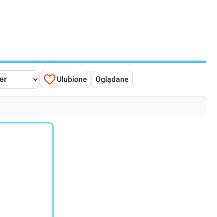

Ulubione
Oglądane