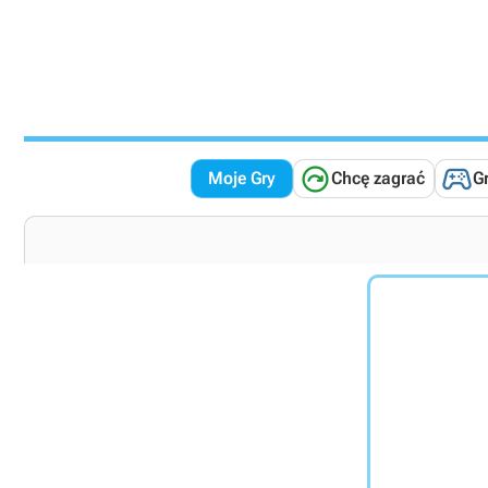


Moje Gry
Chcę zagrać
G