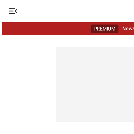

New
PREMIUM