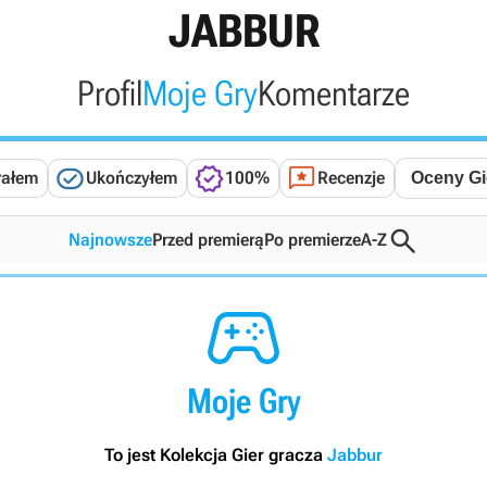
JABBUR
Profil
Moje Gry
Komentarze



rałem
Ukończyłem
100%
Recenzje

Najnowsze
Przed premierą
Po premierze
A-Z

Moje Gry
To jest Kolekcja Gier gracza
Jabbur