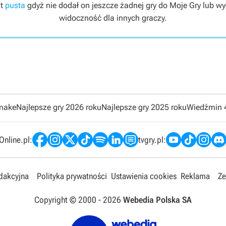
st
pusta
gdyż nie dodał on jeszcze żadnej gry do Moje Gry lub wył
widoczność dla innych graczy.
emake
Najlepsze gry 2026 roku
Najlepsze gry 2025 roku
Wiedźmin 
nline.pl:
tvgry.pl:
edakcyjna
Polityka prywatności
Ustawienia cookies
Reklama
Ze
Copyright © 2000 -
2026
Webedia Polska SA