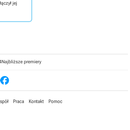
ączył jej
4
Najbliższe premiery
spół
Praca
Kontakt
Pomoc