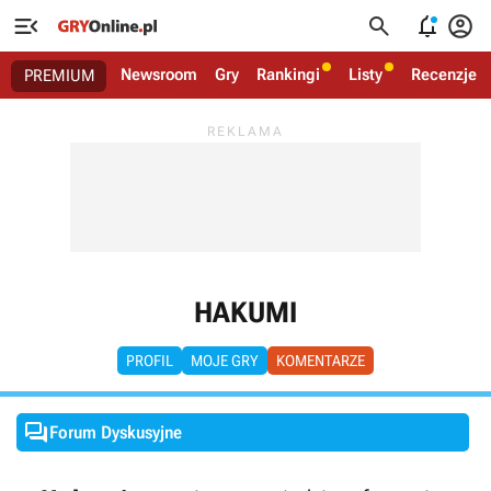




Newsroom
Gry
Rankingi
Listy
Recenzje
PREMIUM
HAKUMI
PROFIL
MOJE GRY
KOMENTARZE

Forum Dyskusyjne