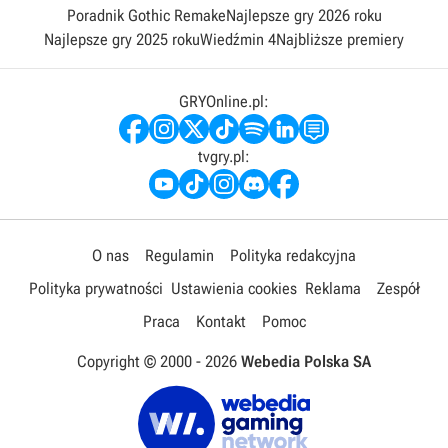
Poradnik Gothic Remake
Najlepsze gry 2026 roku
Najlepsze gry 2025 roku
Wiedźmin 4
Najbliższe premiery
GRYOnline.pl:
tvgry.pl:
O nas
Regulamin
Polityka redakcyjna
Polityka prywatności
Ustawienia cookies
Reklama
Zespół
Praca
Kontakt
Pomoc
Copyright © 2000 -
2026
Webedia Polska SA