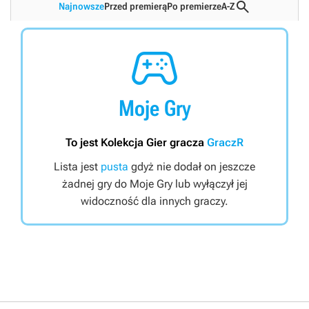

Najnowsze
Przed premierą
Po premierze
A-Z

Moje Gry
To jest Kolekcja Gier gracza
GraczR
Lista jest
pusta
gdyż nie dodał on jeszcze
żadnej gry do Moje Gry lub wyłączył jej
widoczność dla innych graczy.