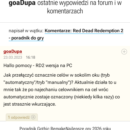
goaDupa
ostatnie wypowiedzi na forum i w
komentarzach
napisał w wątku:
Komentarze: Red Dead Redemption 2
- poradnik do gry
goaDupa
23.03.2023
16:18
Hallo pomocy - RD2 wersja na PC
Jak przełączyć oznacznie celów w sokolim oku (tryb
"automatyczny"/tryb "manualny")? Aktualnie działa to u
mnie tak że po najechaniu celownikiem na cel wróc
automatycznie zostaje oznaczony (niekiedy kilka razy) co
jest strasznie wkurzające.
1
odpowiedź
Poradnik Gothic Remake
Najlepsze gry 2026 roku