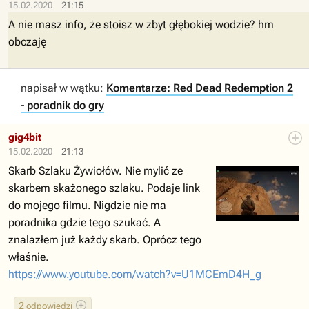
15.02.2020
21:15
A nie masz info, że stoisz w zbyt głębokiej wodzie? hm
obczaję
napisał w wątku:
Komentarze: Red Dead Redemption 2
- poradnik do gry
gig4bit
15.02.2020
21:13
Skarb Szlaku Żywiołów. Nie mylić ze
skarbem skażonego szlaku. Podaje link
do mojego filmu. Nigdzie nie ma
poradnika gdzie tego szukać. A
znalazłem już każdy skarb. Oprócz tego
właśnie.
https://www.youtube.com/watch?v=U1MCEmD4H_g
2
odpowiedzi