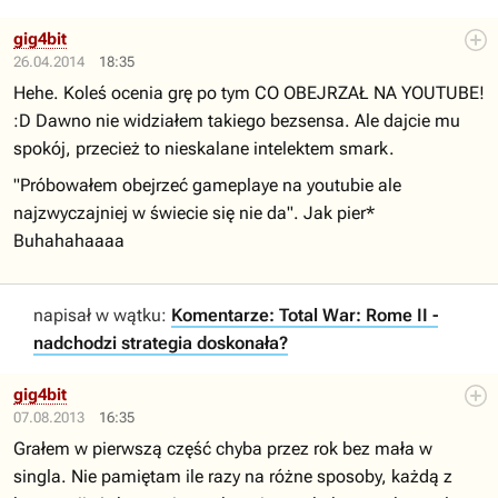
gig4bit
26.04.2014
18:35
Hehe. Koleś ocenia grę po tym CO OBEJRZAŁ NA YOUTUBE!
:D Dawno nie widziałem takiego bezsensa. Ale dajcie mu
spokój, przecież to nieskalane intelektem smark.
"Próbowałem obejrzeć gameplaye na youtubie ale
najzwyczajniej w świecie się nie da". Jak pier*
Buhahahaaaa
napisał w wątku:
Komentarze: Total War: Rome II -
nadchodzi strategia doskonała?
gig4bit
07.08.2013
16:35
Grałem w pierwszą część chyba przez rok bez mała w
singla. Nie pamiętam ile razy na różne sposoby, każdą z