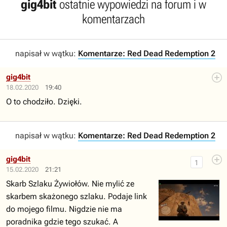
gig4bit
ostatnie wypowiedzi na forum i w
komentarzach
napisał w wątku:
Komentarze: Red Dead Redemption 2
gig4bit
18.02.2020
19:40
O to chodziło. Dzięki.
napisał w wątku:
Komentarze: Red Dead Redemption 2
gig4bit
1
15.02.2020
21:21
Skarb Szlaku Żywiołów. Nie mylić ze
skarbem skażonego szlaku. Podaje link
do mojego filmu. Nigdzie nie ma
poradnika gdzie tego szukać. A