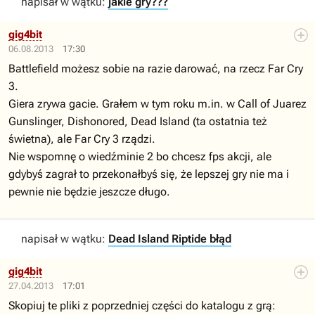
napisał w wątku:
jakie gry???
gig4bit
06.08.2013
17:30
Battlefield możesz sobie na razie darować, na rzecz Far Cry
3.
Giera zrywa gacie. Grałem w tym roku m.in. w Call of Juarez
Gunslinger, Dishonored, Dead Island (ta ostatnia też
świetna), ale Far Cry 3 rządzi.
Nie wspomnę o wiedźminie 2 bo chcesz fps akcji, ale
gdybyś zagrał to przekonałbyś się, że lepszej gry nie ma i
pewnie nie będzie jeszcze długo.
napisał w wątku:
Dead Island Riptide błąd
gig4bit
27.04.2013
17:01
Skopiuj te pliki z poprzedniej części do katalogu z grą: