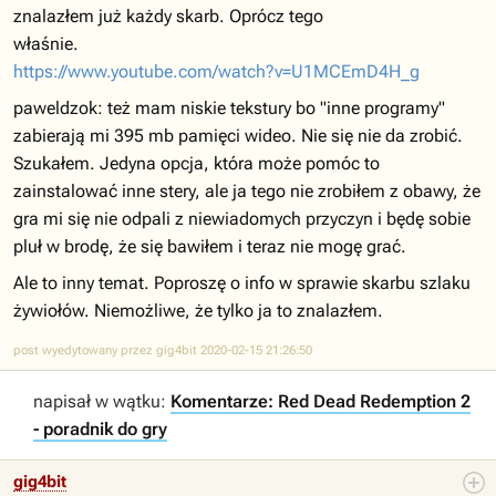
znalazłem już każdy skarb. Oprócz tego
właśnie.
https://www.youtube.com/watch?v=U1MCEmD4H_g
paweldzok: też mam niskie tekstury bo "inne programy"
zabierają mi 395 mb pamięci wideo. Nie się nie da zrobić.
Szukałem. Jedyna opcja, która może pomóc to
zainstalować inne stery, ale ja tego nie zrobiłem z obawy, że
gra mi się nie odpali z niewiadomych przyczyn i będę sobie
pluł w brodę, że się bawiłem i teraz nie mogę grać.
Ale to inny temat. Poproszę o info w sprawie skarbu szlaku
żywiołów. Niemożliwe, że tylko ja to znalazłem.
post wyedytowany przez gig4bit 2020-02-15 21:26:50
napisał w wątku:
Komentarze: Red Dead Redemption 2
- poradnik do gry
gig4bit