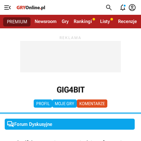




Newsroom
Gry
Rankingi
Listy
Recenzje
PREMIUM
GIG4BIT
PROFIL
MOJE GRY
KOMENTARZE

Forum Dyskusyjne