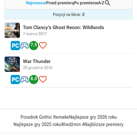

Najnowsze
Przed premierą
Po premierze
A-Z
Pozycji na liście:
2
Tom Clancy's Ghost Recon: Wildlands
7 marca 2017


7.5
War Thunder
20 grudnia 2016


8.0
Poradnik Gothic Remake
Najlepsze gry 2026 roku
Najlepsze gry 2025 roku
Wiedźmin 4
Najbliższe premiery