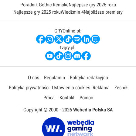
Poradnik Gothic Remake
Najlepsze gry 2026 roku
Najlepsze gry 2025 roku
Wiedźmin 4
Najbliższe premiery
GRYOnline.pl:
tvgry.pl:
O nas
Regulamin
Polityka redakcyjna
Polityka prywatności
Ustawienia cookies
Reklama
Zespół
Praca
Kontakt
Pomoc
Copyright © 2000 -
2026
Webedia Polska SA