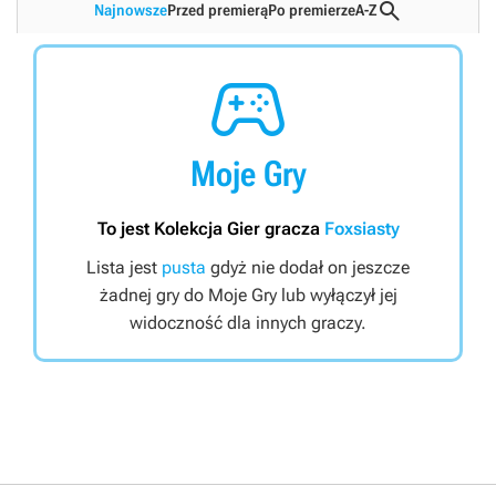

Najnowsze
Przed premierą
Po premierze
A-Z

Moje Gry
To jest Kolekcja Gier gracza
Foxsiasty
Lista jest
pusta
gdyż nie dodał on jeszcze
żadnej gry do Moje Gry lub wyłączył jej
widoczność dla innych graczy.