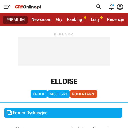




Newsroom
Gry
Rankingi
Listy
Recenzje
PREMIUM
ELLOISE
PROFIL
MOJE GRY
KOMENTARZE

Forum Dyskusyjne