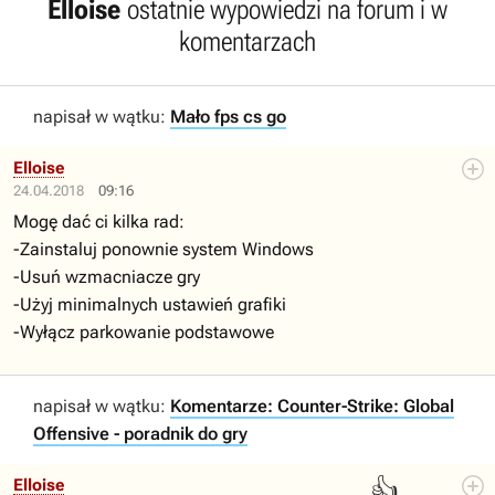
Elloise
ostatnie wypowiedzi na forum i w
komentarzach
napisał w wątku:
Mało fps cs go
Elloise
24.04.2018
09:16
Mogę dać ci kilka rad:
-Zainstaluj ponownie system Windows
-Usuń wzmacniacze gry
-Użyj minimalnych ustawień grafiki
-Wyłącz parkowanie podstawowe
napisał w wątku:
Komentarze: Counter-Strike: Global
Offensive - poradnik do gry
👍
Elloise