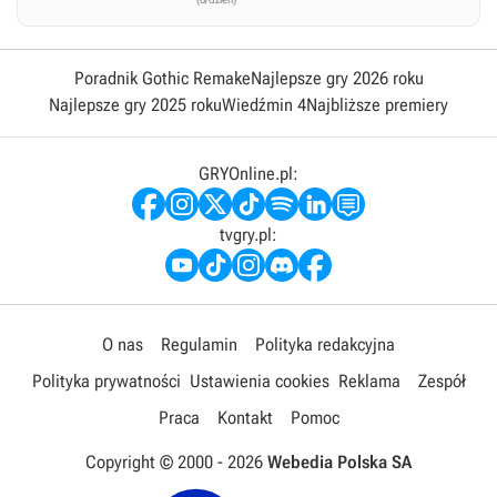
Poradnik Gothic Remake
Najlepsze gry 2026 roku
Najlepsze gry 2025 roku
Wiedźmin 4
Najbliższe premiery
GRYOnline.pl:
tvgry.pl:
O nas
Regulamin
Polityka redakcyjna
Polityka prywatności
Ustawienia cookies
Reklama
Zespół
Praca
Kontakt
Pomoc
Copyright © 2000 -
2026
Webedia Polska SA