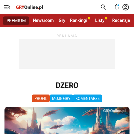




Newsroom
Gry
Rankingi
Listy
Recenzje
PREMIUM
DZERO
PROFIL
MOJE GRY
KOMENTARZE