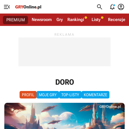




Newsroom
Gry
Rankingi
Listy
Recenzje
PREMIUM
DORO
PROFIL
MOJE GRY
TOP-LISTY
KOMENTARZE