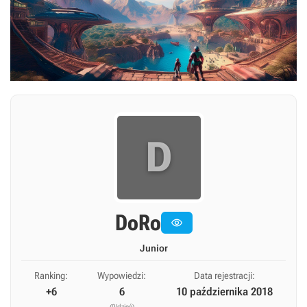
D
DoRo

Junior
Ranking:
Wypowiedzi:
Data rejestracji:
+6
6
10 października 2018
(0/dzień)