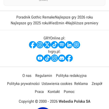
Poradnik Gothic Remake
Najlepsze gry 2026 roku
Najlepsze gry 2025 roku
Wiedźmin 4
Najbliższe premiery
GRYOnline.pl:
tvgry.pl:
O nas
Regulamin
Polityka redakcyjna
Polityka prywatności
Ustawienia cookies
Reklama
Zespół
Praca
Kontakt
Pomoc
Copyright © 2000 -
2026
Webedia Polska SA