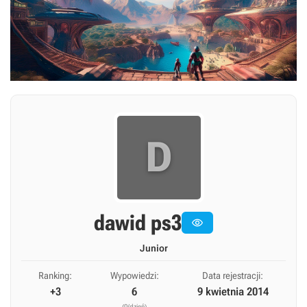
D
dawid ps3

Junior
Ranking:
Wypowiedzi:
Data rejestracji:
+3
6
9 kwietnia 2014
(0/dzień)