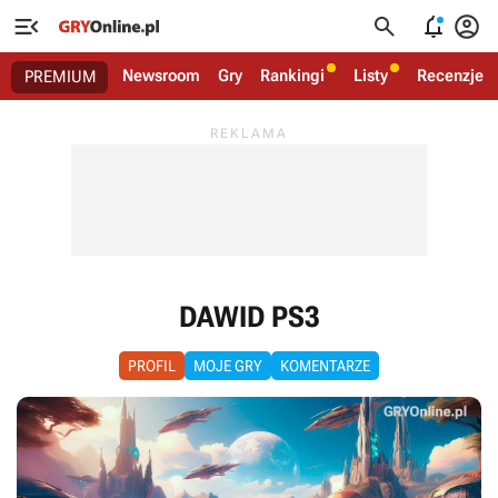




Newsroom
Gry
Rankingi
Listy
Recenzje
PREMIUM
DAWID PS3
PROFIL
MOJE GRY
KOMENTARZE