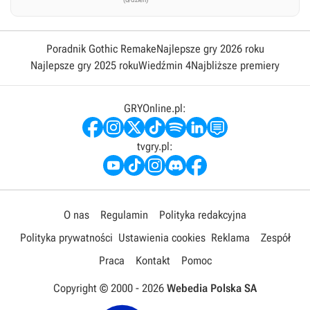
Poradnik Gothic Remake
Najlepsze gry 2026 roku
Najlepsze gry 2025 roku
Wiedźmin 4
Najbliższe premiery
GRYOnline.pl:
tvgry.pl:
O nas
Regulamin
Polityka redakcyjna
Polityka prywatności
Ustawienia cookies
Reklama
Zespół
Praca
Kontakt
Pomoc
Copyright © 2000 -
2026
Webedia Polska SA