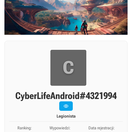
C
CyberLifeAndroid#4321994

Legionista
Ranking:
Wypowiedzi:
Data rejestracji: