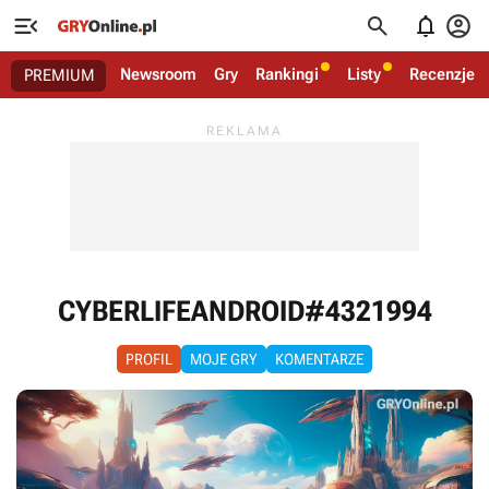




Newsroom
Gry
Rankingi
Listy
Recenzje
PREMIUM
CYBERLIFEANDROID#4321994
PROFIL
MOJE GRY
KOMENTARZE