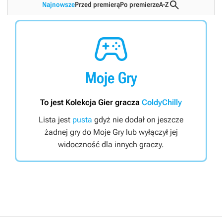

Najnowsze
Przed premierą
Po premierze
A-Z

Moje Gry
To jest Kolekcja Gier gracza
ColdyChilly
Lista jest
pusta
gdyż nie dodał on jeszcze
żadnej gry do Moje Gry lub wyłączył jej
widoczność dla innych graczy.