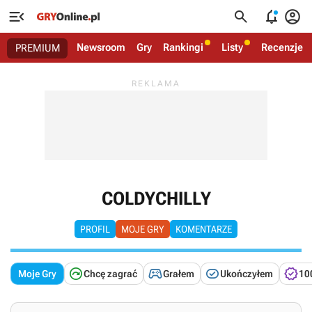




Newsroom
Gry
Rankingi
Listy
Recenzje
PREMIUM
COLDYCHILLY
PROFIL
MOJE GRY
KOMENTARZE




Moje Gry
Chcę zagrać
Grałem
Ukończyłem
10