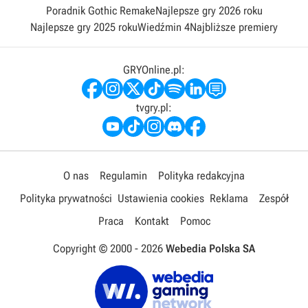
Poradnik Gothic Remake
Najlepsze gry 2026 roku
Najlepsze gry 2025 roku
Wiedźmin 4
Najbliższe premiery
GRYOnline.pl:
tvgry.pl:
O nas
Regulamin
Polityka redakcyjna
Polityka prywatności
Ustawienia cookies
Reklama
Zespół
Praca
Kontakt
Pomoc
Copyright © 2000 -
2026
Webedia Polska SA