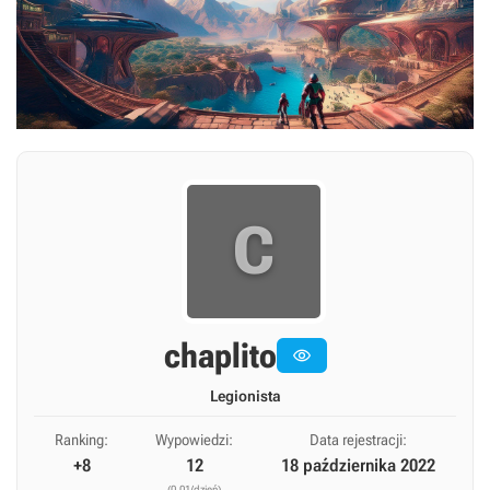
C
chaplito

Legionista
Ranking:
Wypowiedzi:
Data rejestracji:
+8
12
18 października 2022
(0,01/dzień)