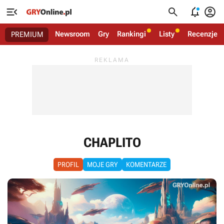




Newsroom
Gry
Rankingi
Listy
Recenzje
PREMIUM
CHAPLITO
PROFIL
MOJE GRY
KOMENTARZE