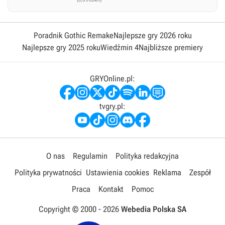
Poradnik Gothic Remake
Najlepsze gry 2026 roku
Najlepsze gry 2025 roku
Wiedźmin 4
Najbliższe premiery
GRYOnline.pl:
tvgry.pl:
O nas
Regulamin
Polityka redakcyjna
Polityka prywatności
Ustawienia cookies
Reklama
Zespół
Praca
Kontakt
Pomoc
Copyright © 2000 -
2026
Webedia Polska SA